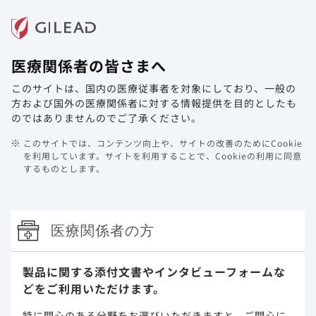
メニュー
医療関係者の皆さまへ
ホーム
製品情報
動画ライブラリ
Web講演会
このサイトは、国内の医療従事者を対象にしており、
一般の
講演会記録集 COVID-19入院患者の
方および国外の医療関係者に対する情報提供を目的としたも
マネジメント～中等症Ⅱ・重症と腎機
のではありませんのでご了承ください。
能障害を中心に～（おもと会グループ
このサイトでは、コンテンツ向上や、サイトの改善のためにCookie
特別顧問 琉球大学名誉教授 藤田
を利用しています。
サイトを利用することで、Cookieの利用に同意
するものとします。
次郎 先生）（愛知医科大学医学部臨
床感染症学講座教授 三鴨 廣繁 先
生）
医療関係者の方
2025年4月18日
製品に関する添付文書や
インタビューフォームな
どをご利用いただけます。
特に関心のある分野をお選びいただきますと、
ご関心に