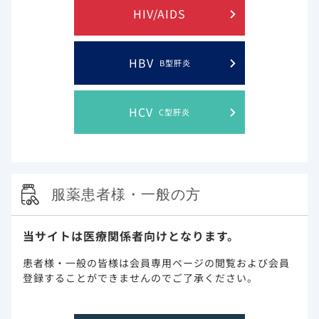
HIV/AIDS
実臨床 先生方の声の一覧に戻る
HBV
B型肝炎
HCV
C型肝炎
このウェブサイト上に含まれる情報は、医師または薬剤師による指導に
代わるものではございません。
服薬患者様・一般の方
プライバシー・ステイトメン
ご利用規約
当サイトは医療関係者向けとなります。
ト
患者様・一般の皆様は会員専用ページの閲覧および会員
登録することができませんのでご了承ください。
お問い合わせ
サイトマップ