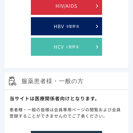
HIV/AIDS
HBV
B型肝炎
実臨床 先生方の声の一覧に戻る
HCV
C型肝炎
服薬患者様・一般の方
このウェブサイト上に含まれる情報は、医師または薬剤師による指導に
代わるものではございません。
当サイトは医療関係者向けとなります。
患者様・一般の皆様は会員専用ページの閲覧および会員
プライバシー・ステイトメン
ご利用規約
登録することができませんのでご了承ください。
ト