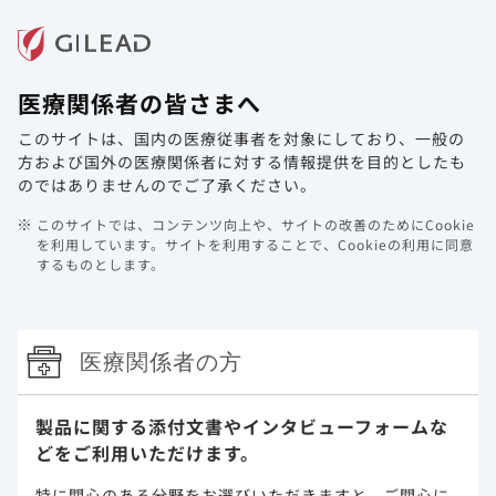
メニュー
医療関係者の皆さまへ
ホーム
製品情報
動画ライブラリ
Web講演会
このサイトは、国内の医療従事者を対象にしており、
一般の
インタビュー COVID-19入院患者の
方および国外の医療関係者に対する情報提供を目的としたも
早期回復のために：“知識・スキルに
のではありませんのでご了承ください。
依存しない” 効率的な治療標準化のカ
このサイトでは、コンテンツ向上や、サイトの改善のためにCookie
ギ（東京医科大学八王子医療センター
を利用しています。
サイトを利用することで、Cookieの利用に同意
するものとします。
感染症科教授・感染制御部部長 平井
由児 先生）
2026年5月29日
医療関係者の方
製品に関する添付文書や
インタビューフォームな
どをご利用いただけます。
特に関心のある分野をお選びいただきますと、
ご関心に