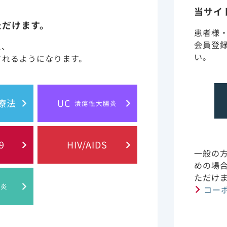
当サイ
監修：武蔵野赤十字病院 院長 
ただけます。
患者様
会員登
と、
ety
Usability
い。
されるようになります。
長期内服をするため、
服薬の簡便性
副作用につながる
腎・肝機能に応じた
胞療法
UC
潰瘍性大腸炎
肝外作用が少ない
用量調節が不要
9
HIV/AIDS
一般の
めの場
ただけ
肝炎
コー
おける薬物治療では、加齢に伴う
があります。