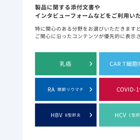
製品に関する添付文書や
インタビューフォームなどをご利用い
特に関心のある分野をお選びいただきます
Efficacy
Saf
ご関心に沿ったコンテンツが優先的に表示
HBV DNA 陰性化
ALT持続正常化
乳癌
CAR T細
HBe、HBs抗原量の減少
及びセロコンバージョン
薬剤耐性を生じにくい
RA
COVID-1
関節リウマチ
HBV
HCV
B型肝炎
C型
治療が長期にわたる疾患に
機能の変化に注意する必要