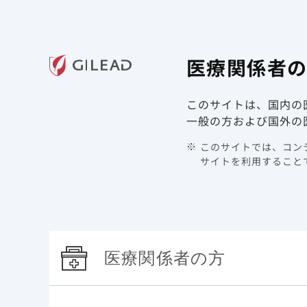
ギリアド・サイエンシズの
医療関
医療関係者
領域情報
製品情報
このサイトは、国内の
TOP
製品情報 | B型肝炎 | ベムリディ
特性
一般の方および国外の
このサイトでは、コンテ
特性
サイトを利用することで
治療が長期にわたる慢性B
医療関係者の方
イント