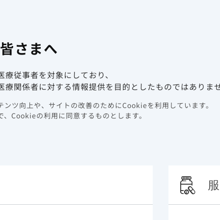
有害事象報
係者向け情報サイト
の皆さまへ
動画ライブラリ
イベント情報
医療従事者を対象にしており、
医療関係者に対する情報提供を目的としたものではありま
ンツ向上や、サイトの改善のためにCookieを利用しています。
、Cookieの利用に同意するものとします。
型肝炎患者の核酸アナログ製剤選
服