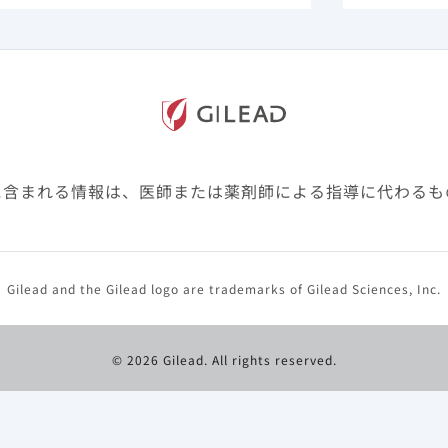
4名の健診データ（男性240,594名、女性333,430名）を
日本腎臓学会編：CKD診療ガイド2012，東京医学社, 2012,
に含まれる情報は、医師または薬剤師による指導に代わるも
Gilead and the Gilead logo are trademarks of Gilead Sciences, Inc.
示されています。
© 2026 Gilead. All rights reserved.