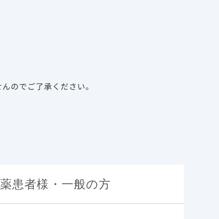
告
資料請求
新規会員登録
ログイン
診療サポート資材
メディカルアフェアーズ
せんのでご了承ください。
択のポ
薬患者様・一般の方
特性
基本情報