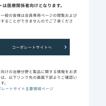
トは医療関係者向けとなります。
泉 並木先生
副作用・安全性情報・RMP
・一般の皆様は会員専用ページの閲覧および
録することができませんのでご了承くださ
作用機序
臨床成績
コーポレートサイトへ
動画コンテンツ
FAQ
方向けの治療分野と製品に関する情報をお求
合は、以下リンク先の画面下部よりご確認い
ます。
ポレートサイト主要領域ページ
臓器