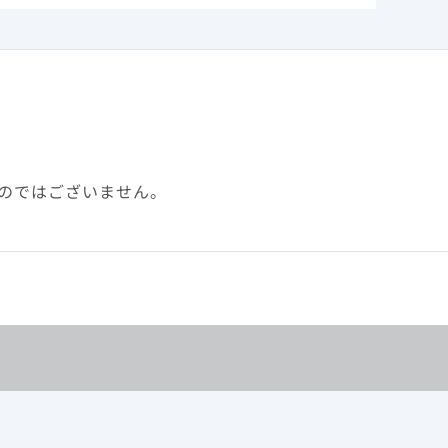
もとに、
 p11 図7
のではございません。