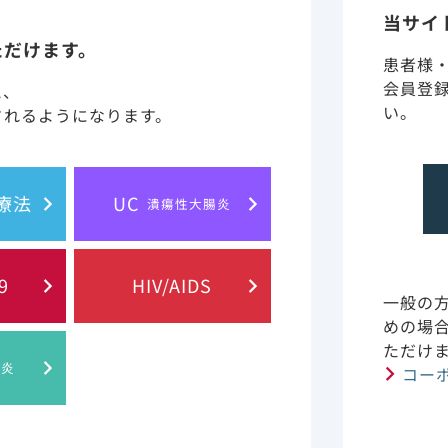
当サイ
ただけます。
患者様
会員登
と、
い。
されるようになります。
胞療法
UC
潰瘍性大腸炎
9
HIV/AIDS
一般の
めの場
ただけ
肝炎
コー