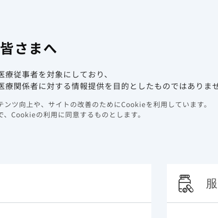
有害事象報
係者向け情報サイト
の皆さまへ
動画ライブラリ
イベント情報
医療従事者を対象にしており、
ライブラリー
Expertからの1minuteメッセージシリーズ Vol.12「
医療関係者に対する情報提供を目的としたものではありま
 Vol.12
ンツ向上や、サイトの改善のためにCookieを利用しています。
、Cookieの利用に同意するものとします。
服