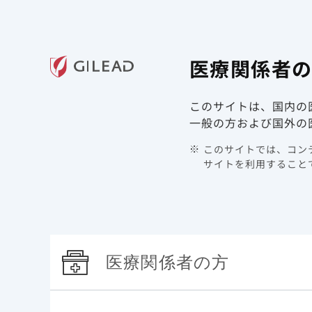
ギリアド・サイエンシズの
医療関
医療関係者
領域情報
製品情報
このサイトは、国内の
TOP
製品情報 | HIV/AIDS | ビクタルビ
コンテンツ
一般の方および国外の
Expertからの1minuteメッセージシリーズ
このサイトでは、コンテ
サイトを利用することで
「将来の選択肢を見据えた治療選択」
2025年1月8日
医療関係者の方
動画 [1分18秒]