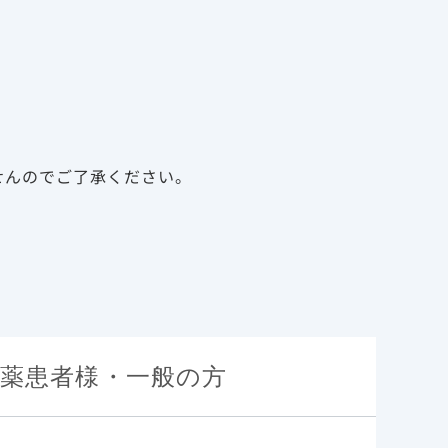
告
資料請求
新規会員登録
ログイン
診療サポート資材
メディカルアフェアーズ
将来の選択肢を見据えた治療選択」
せんのでご了承ください。
薬患者様・一般の方