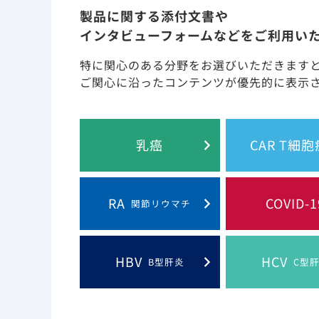
製品に関する添付文書や
動画コンテンツ
インタビューフォームなどをご利用い
特に関心のある分野をお選びいただきます
ご関心に沿ったコンテンツが優先的に表示
動画を視聴する
乳癌
CAR T細
RA
COVID-1
関節リウマチ
HBV
HCV
B型肝炎
C型