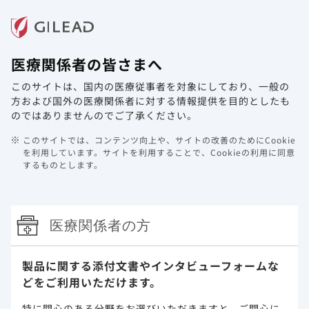
メニュー
医療関係者の皆さまへ
ホーム
製品情報
動画ライブラリ
Web講演会
このサイトは、国内の医療従事者を対象にしており、
一般の
Expertからの1minuteメッセージシリーズ Vol.20
方および国外の医療関係者に対する情報提供を目的としたも
「将来を見据えた治療選択：5つの要素」
のではありませんのでご了承ください。
2025年3月28日
このサイトでは、コンテンツ向上や、サイトの改善のためにCookie
を利用しています。
サイトを利用することで、Cookieの利用に同意
するものとします。
医療関係者の方
製品に関する添付文書や
インタビューフォームな
どをご利用いただけます。
特に関心のある分野をお選びいただきますと、
ご関心に