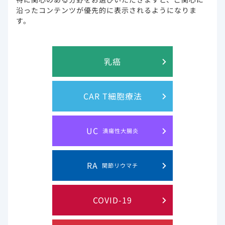
沿ったコンテンツが優先的に表示されるようになりま
す。
動画 [1分21秒]
乳癌
動画コンテンツ
CAR T細胞療法
動画を視聴する
UC
潰瘍性大腸炎
RA
関節リウマチ
コンテンツライブラリーの一覧に戻る
COVID-19