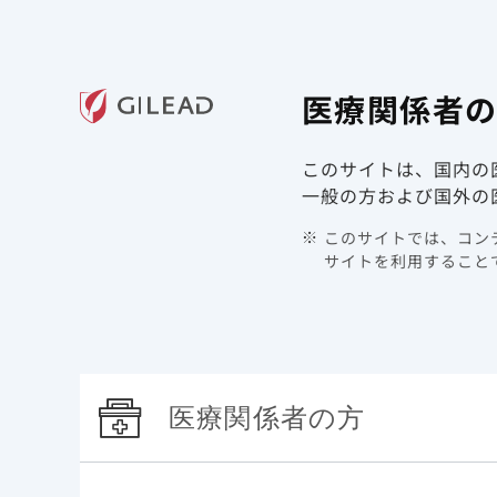
ギリアド・サイエンシズの
医療関
医療関係者
領域情報
製品情報
このサイトは、国内の
TOP
製品情報 | HIV/AIDS | シュンレンカ
HIV耐性
一般の方および国外の
このサイトでは、コンテ
シ
サイトを利用することで
医療関係者の方
シュンレンカの臨床試験における薬剤耐性（