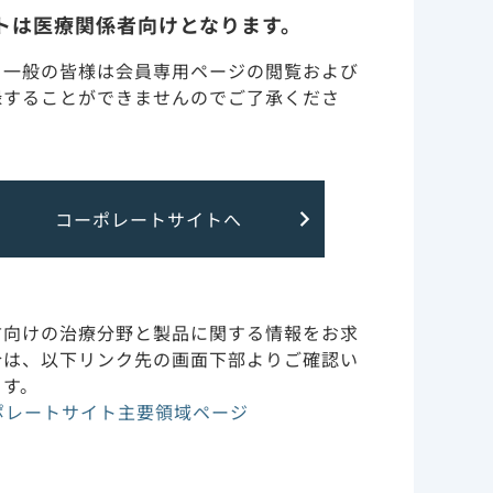
: 1793-1803.
トは医療関係者向けとなります。
けています。
含まれます。
副作用・安全性情報・RMP
・一般の皆様は会員専用ページの閲覧および
: e497-e505.
録することができませんのでご了承くださ
けています。
作用機序
けている者、
員である者、
含まれます。
臨床成績
コーポレートサイトへ
HIV耐性変異
い、登録時
サポートツール
するカプシ
方向けの治療分野と製品に関する情報をお求
合は、以下リンク先の画面下部よりご確認い
例のうち6例
ます。
HIV耐性変異 に戻る
7Aとの組み
ポレートサイト主要領域ページ
とK70Rが
26までに変