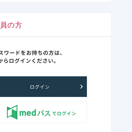
発現のリスク
スが不十分で
会員の方
<50
H 変異、
較してそれ
パスワードをお持ちの方は、
耐性の出現は
からログインください。
のウイルス学的
ログイン
全体