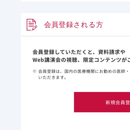
異が認められた8例に加え、Week52に1例にQ6
Week52までにシュンレンカ耐性に関連するカ
が高く、4例はOBRに完全に有効な薬剤がなく、5
会員登録される方
した。
OBRを変更した2例及び変更しなかった2例の計4例
copies/mL）しました。 表現型分析において、M66I
Q67H+K70R 変異、Q67Q/H変異を有す
会員登録していただくと、資料請求や
ぞれ234 倍（中央値）、265 倍、342 倍、1
Web講演会の視聴、限定コンテンツが
3例に認められ、ウイルス学的反応の喪失とは関
会員登録は、国内の医療機関にお勤めの医師・
＊
ウイルス学的失敗の確定時点でHIV-1 RNA量が50
いただきます。
リバウンド又はウイルス血症）
新規会員
Week52時点までのカプシドタンパク