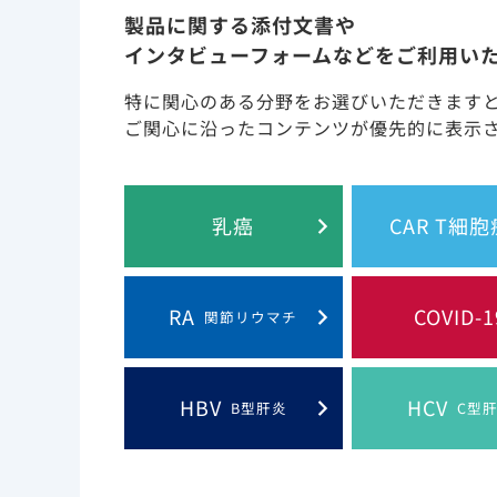
製品に関する添付文書や
インタビューフォームなどをご利用い
特に関心のある分野をお選びいただきます
ご関心に沿ったコンテンツが優先的に表示
乳癌
CAR T細
コホート1及び2に登録された72例のベースラ
にシュンレンカ耐性に関連する変異を保有してい
RA
COVID-1
関節リウマチ
72例中22例（31%）の患者は、Week52の耐性
ドタンパク変異が解析されました。
Week26までに、8例（11.1％）にシュンレ
HBV
HCV
B型肝炎
C型
（8.3%）にM66I変異が認められ、M66I単一又はN74
合わせでした。M66I変異が認められなかった2例中1例
認められました。
Week52までに9例（13%）にシュンレンカ耐