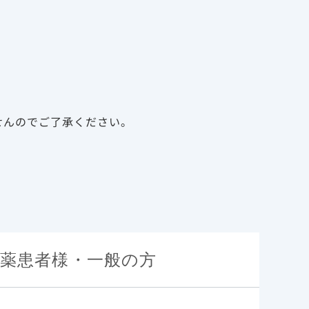
告
資料請求
新規会員登録
ログイン
診療サポート資材
メディカルアフェアーズ
せんのでご了承ください。
ける薬剤耐性
薬患者様・一般の方
特性
承認時評価資料）
基本情報