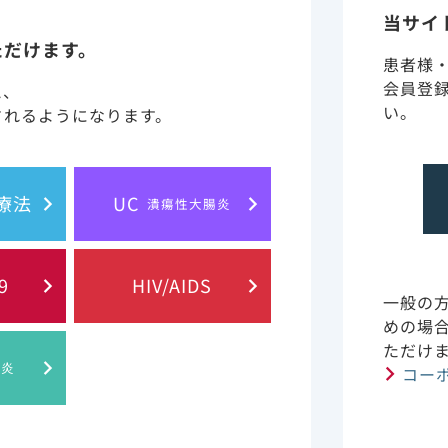
Segal-Maurer S, et al.: N Engl J Med. 2022; 386（19）
当サイ
本試験はギリアド・サイエンシズ社より支援を受
ただけます。
著者にギリアド・サイエンシズ社の社員である者が
患者様
Ogbuagu O, et al.: Lancet HIV. 2023; 10（8）
会員登
と、
本試験はギリアド・サイエンシズ社より支援を受
い。
されるようになります。
著者にギリアド・サイエンシズ社より支援を受
ギリアド・サイエンシズ社の社
ギリアド・サイエンシズ社の株式を有している者が
胞療法
UC
潰瘍性大腸炎
イン解析の一環として、シュンレンカに対する表現型分析を行
た患者はいませんでした。
9
HIV/AIDS
＊
解析の基準
を満たしたことから、シュンレンカ耐性に関連
一般の
めの場
ンカ耐性に関連するカプシドタンパク変異が認められました。8
ただけ
肝炎
D、Q67Q/H/K/N、K70K/N/R/S、T107T/C及びT10
コー
ではK70H、A105A/S/T及びT107T/N、1例ではQ67H
性に関連するカプシドタンパク変異が認められました。Week