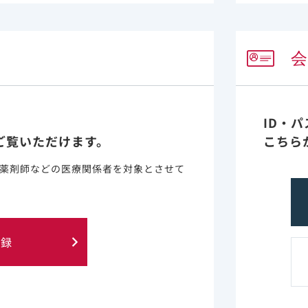
7Q/H変異が認められました。
プシドタンパク変異が認められた9例は、シュンレンカ耐性
例はOBR（DRV、DTG、FTC、TFV）へのアドヒアラン
は、シュンレンカ使用を維持しながら再抑制（HIV-1 RNA
変異、K70H+A105A/S/T+T107T/N変異、Q67K+K70
る株におけるレナカパビルに対する感受性は、野生型ウイルスと比
ID・
5倍及び5.9 倍の低下を示しました。OBRの構成薬剤に対する
ご覧いただけます。
こちら
連しませんでした。
薬剤師などの医療関係者を対象とさせて
 copies/mL以上（4週時点のウイルス学的効果不十分、最終来院時
登録
変異発現例
コホート1
コホート2