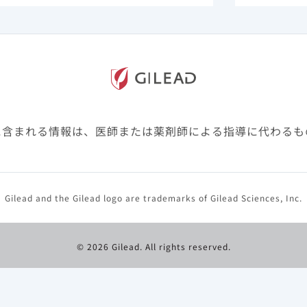
（n=36）
（n=36）
（N
11 (31%)
11 (31%)
22 
11 (31%)
11 (31%)
22 
4 (11%)
5 (14%)
9 
に含まれる情報は、医師または薬剤師による指導に代わるも
7 (19%)
6 (17%)
13 
Gilead and the Gilead logo are trademarks of Gilead Sciences, Inc.
7 (19%)
6 (17%)
13 
4 (11%)
5 (14%)
9 
© 2026 Gilead. All rights reserved.
4 (11%)
2 (6%)
6 