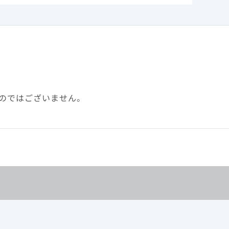
=72）
(31%)
(31%)
(13%)
のではございません。
(18%)
(18%)
(13%)
(8%)