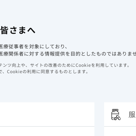
有害事象報
係者向け情報サイト
の皆さまへ
動画ライブラリ
イベント情報
医療従事者を対象にしており、
変異
シュンレンカの臨床試験における薬剤耐性
医療関係者に対する情報提供を目的としたものではありま
ンツ向上や、サイトの改善のためにCookieを利用しています。
ュンレンカの臨床試験にお
、Cookieの利用に同意するものとします。
服
 GS-US-200-4625試験）
社内資料：GS-US-200-4625 試験（