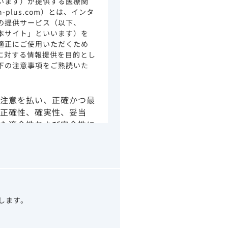
います）が提供する医療関
ion-plus.com）とは、インタ
の提供サービス（以下、
本サイト」といいます）を
適正にご使用いただくため
に対する情報提供を目的とし
下の注意事項をご熟読いた
注意を払い、正確かつ最
正確性、確実性、妥当
た適合性および安全性に
由によるかを問わず、本
より生じる損害について
さい。
の情報は、その製品また
ありません。
うべきアドバイスやサー
望します。
示されている情報は、決
わりになるものでもあり