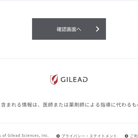
ません。
第２条（会員）
確認画面へ
1.会員とは、医療関係者の方で、本サービスの利用規約（以
にご同意した上で本サービスに登録を申し込みギリアドがこ
2.会員は、本サービスにおける会員向けのサービスを受ける
3.会員は、本サービスを利用するために必要な通信機器、ソ
随して必要となる全ての機器を準備・設置し、本サービスの
料・インターネット接続料を負担するものとします。
4.会員は、設置した機器がギリアドの示す利用環境に適合し
設定により本サービスの利用ができない場合があることを予
た、会員は、自らの費用と責任により、自己の利用環境に応
ものとします。
に含まれる情報は、医師または薬剤師による指導に代わるも
5.会員は、登録した会員情報に変更が生じた場合には、その
置されている会員情報変更ページより、変更の手続きを行う
第３条（利用規約の適用）
 of Gilead Sciences, Inc.
プライバシー・ステイトメント
ご利