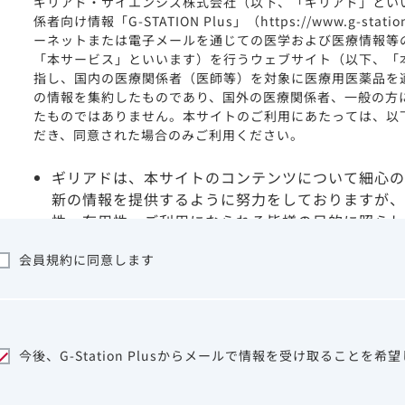
ギリアド・サイエンシズ株式会社（以下、「ギリアド」とい
係者向け情報「G-STATION Plus」（https://www.g-stat
ーネットまたは電子メールを通じての医学および医療情報等
「本サービス」といいます）を行うウェブサイト（以下、「
指し、国内の医療関係者（医師等）を対象に医療用医薬品を
の情報を集約したものであり、国外の医療関係者、一般の方
たものではありません。本サイトのご利用にあたっては、以
だき、同意された場合のみご利用ください。
ギリアドは、本サイトのコンテンツについて細心の
新の情報を提供するように努力をしておりますが、
性、有用性、ご利用になられる皆様の目的に照らし
ついて保証するものではございません。いかなる理
会員規約に同意します
サイトを利用することまたは利用できなかったこと
は一切の責任を負いかねますので、予めご了承くだ
本サイトに含まれる医療用医薬品（開発品を含む）
はその製品の効能、効果を宣伝・広告するものでは
本サイト内の情報は、医師その他医療関係者が行な
今後、G-Station Plusからメールで情報を受け取ることを希
ビスを提供するものではありません。本サイトに表
して、医師その他医療関係者によるアドバイスの代