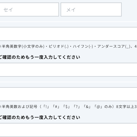
※半角英数字(小文字のみ)・ピリオド(.)・ハイフン(-)・アンダースコア(_)、
ご確認のためもう一度入力してください
※半角英数および記号（「!」「#」「$」「?」「&」「@」のみ）8文字以上
ご確認のためもう一度入力してください