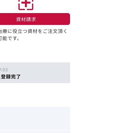
資材請求​
治療に役立つ資材をご注文頂く
可能です。
P.03
員登録完了