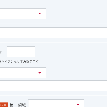
〒
※ハイフンなし半角数字７桁
第一領域
必須