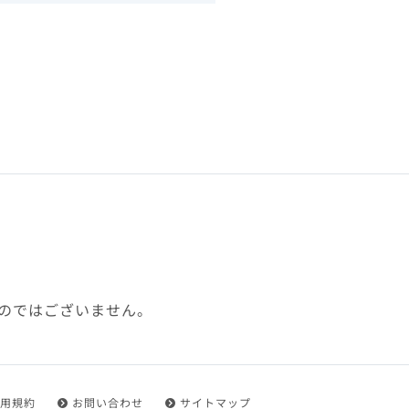
下、「本規約」といいます）
れを承認した方をいいます。
ことができます。
フトウェア、その他それに付
利用に関わる一切の通信
ていない場合や自らの機器の
め了承するものとします。ま
じたセキュリティ対策を行う
のではございません。
都度速やかに本サイト内に設
ものとします。
用規約
お問い合わせ
サイトマップ