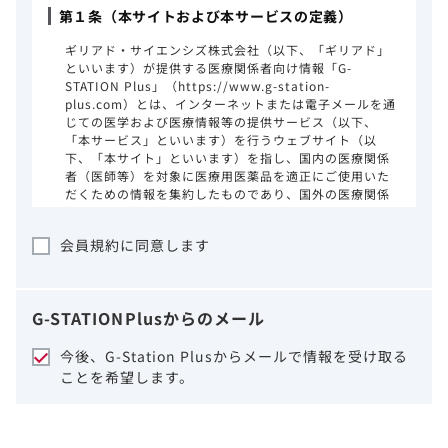
第１条（本サイトおよび本サービスの定義）
ギリアド・サイエンシズ株式会社（以下、「ギリアド」
といいます）が提供する医療関係者向け情報「G-
STATION Plus」（https://www.g-station-
plus.com）とは、インターネットまたは電子メールを通
じての医学および医療情報等の提供サービス（以下、
「本サービス」といいます）を行うウェブサイト（以
下、「本サイト」といいます）を指し、国内の医療関係
者（医師等）を対象に医療用医薬品を適正にご使用いた
だくための情報を集約したものであり、国外の医療関係
者、一般の方に対する情報提供を目的としたものではあ
りません。本サイトのご利用にあたっては、以下の注意
会員規約に同意します
事項をご熟読いただき、同意された場合のみご利用くだ
さい。
ギリアドは、本サイトのコンテンツについて
G-STATION
Plus
からのメール
細心の注意を払い、正確かつ最新の情報を提
供するように努力をしておりますが、正確
今後、G-Station Plusからメールで情報を受け取る
性、確実性、妥当性、有用性、ご利用になら
ことを希望します。
れる皆様の目的に照らした適合性および安全
性について保証するものではございません。
いかなる理由によるかを問わず、本サイトを