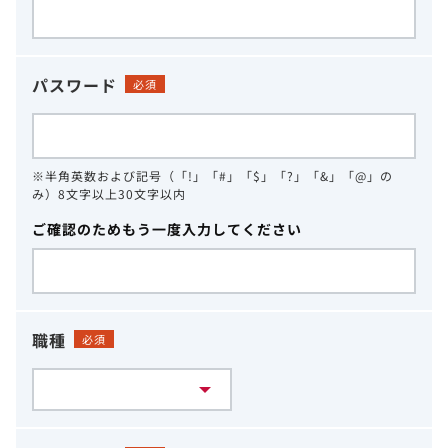
パスワード
必須
※半角英数および記号（「!」「#」「$」「?」「&」「@」の
み）8文字以上30文字以内
ご確認のためもう一度入力してください
職種
必須