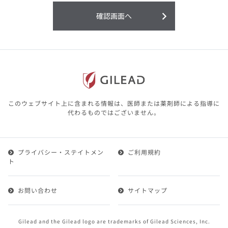
利用することまたは利用できなかったことよ
り生じる損害については一切の責任を負いか
確認画面へ
ねますので、予めご了承ください。
本サイトに含まれる医療用医薬品（開発品を
含む）の情報は、その製品またはその製品の
効能、効果を宣伝・広告するものではありま
せん。
本サイト内の情報は、医師その他医療関係者
が行なうべきアドバイスやサービスを提供す
るものではありません。本サイトに表示され
このウェブサイト上に含まれる情報は、医師または薬剤師による指導に
ている情報は、決して、医師その他医療関係
代わるものではございません。
者によるアドバイスの代わりになるものでも
ありません。
プライバシー・ステイトメン
ご利用規約
第２条（会員）
ト
1.会員とは、医療関係者の方で、本サービスの利用規約
（以下、「本規約」といいます）にご同意した上で本サ
お問い合わせ
サイトマップ
ービスに登録を申し込みギリアドがこれを承認した方を
いいます。
2.会員は、本サービスにおける会員向けのサービスを受
Gilead and the Gilead logo are trademarks of Gilead Sciences, Inc.
けることができます。