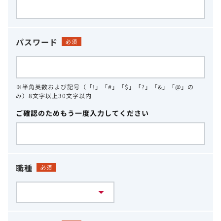
パスワード
必須
※半角英数および記号（「!」「#」「$」「?」「&」「@」の
み）8文字以上30文字以内
ご確認のためもう一度入力してください
職種
必須