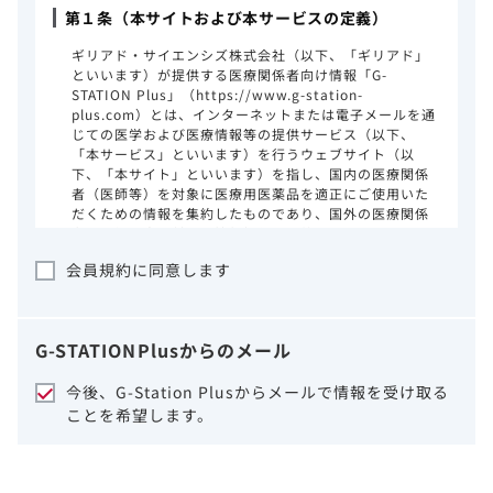
第１条（本サイトおよび本サービスの定義）
ギリアド・サイエンシズ株式会社（以下、「ギリアド」
といいます）が提供する医療関係者向け情報「G-
STATION Plus」（https://www.g-station-
plus.com）とは、インターネットまたは電子メールを通
じての医学および医療情報等の提供サービス（以下、
「本サービス」といいます）を行うウェブサイト（以
下、「本サイト」といいます）を指し、国内の医療関係
者（医師等）を対象に医療用医薬品を適正にご使用いた
だくための情報を集約したものであり、国外の医療関係
者、一般の方に対する情報提供を目的としたものではあ
りません。本サイトのご利用にあたっては、以下の注意
会員規約に同意します
事項をご熟読いただき、同意された場合のみご利用くだ
さい。
ギリアドは、本サイトのコンテンツについて
G-STATION
Plus
からのメール
細心の注意を払い、正確かつ最新の情報を提
供するように努力をしておりますが、正確
今後、G-Station Plusからメールで情報を受け取る
性、確実性、妥当性、有用性、ご利用になら
ことを希望します。
れる皆様の目的に照らした適合性および安全
性について保証するものではございません。
いかなる理由によるかを問わず、本サイトを