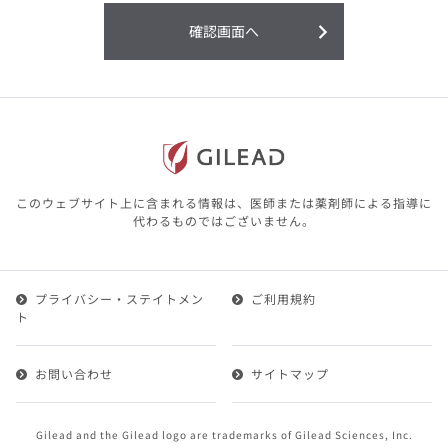
利用することまたは利用できなかったことよ
り生じる損害については一切の責任を負いか
確認画面へ
ねますので、予めご了承ください。
本サイトに含まれる医療用医薬品（開発品を
含む）の情報は、その製品またはその製品の
効能、効果を宣伝・広告するものではありま
せん。
本サイト内の情報は、医師その他医療関係者
が行なうべきアドバイスやサービスを提供す
るものではありません。本サイトに表示され
このウェブサイト上に含まれる情報は、医師または薬剤師による指導に
ている情報は、決して、医師その他医療関係
代わるものではございません。
者によるアドバイスの代わりになるものでも
ありません。
プライバシー・ステイトメン
ご利用規約
第２条（会員）
ト
1.会員とは、医療関係者の方で、本サービスの利用規約
（以下、「本規約」といいます）にご同意した上で本サ
お問い合わせ
サイトマップ
ービスに登録を申し込みギリアドがこれを承認した方を
いいます。
2.会員は、本サービスにおける会員向けのサービスを受
Gilead and the Gilead logo are trademarks of Gilead Sciences, Inc.
けることができます。