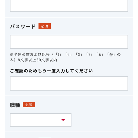
パスワード
必須
※半角英数および記号（「!」「#」「$」「?」「&」「@」の
み）8文字以上30文字以内
ご確認のためもう一度入力してください
職種
必須