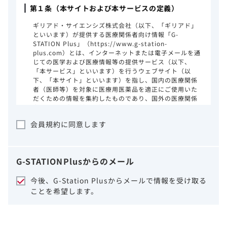
第１条（本サイトおよび本サービスの定義）
ギリアド・サイエンシズ株式会社（以下、「ギリアド」
といいます）が提供する医療関係者向け情報「G-
STATION Plus」（https://www.g-station-
plus.com）とは、インターネットまたは電子メールを通
じての医学および医療情報等の提供サービス（以下、
「本サービス」といいます）を行うウェブサイト（以
下、「本サイト」といいます）を指し、国内の医療関係
者（医師等）を対象に医療用医薬品を適正にご使用いた
だくための情報を集約したものであり、国外の医療関係
者、一般の方に対する情報提供を目的としたものではあ
りません。本サイトのご利用にあたっては、以下の注意
会員規約に同意します
事項をご熟読いただき、同意された場合のみご利用くだ
さい。
ギリアドは、本サイトのコンテンツについて
G-STATION
Plus
からのメール
細心の注意を払い、正確かつ最新の情報を提
供するように努力をしておりますが、正確
今後、G-Station Plusからメールで情報を受け取る
性、確実性、妥当性、有用性、ご利用になら
ことを希望します。
れる皆様の目的に照らした適合性および安全
性について保証するものではございません。
いかなる理由によるかを問わず、本サイトを