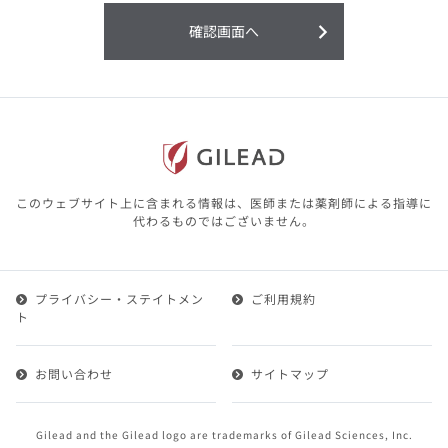
利用することまたは利用できなかったことよ
り生じる損害については一切の責任を負いか
確認画面へ
ねますので、予めご了承ください。
本サイトに含まれる医療用医薬品（開発品を
含む）の情報は、その製品またはその製品の
効能、効果を宣伝・広告するものではありま
せん。
本サイト内の情報は、医師その他医療関係者
が行なうべきアドバイスやサービスを提供す
るものではありません。本サイトに表示され
このウェブサイト上に含まれる情報は、医師または薬剤師による指導に
ている情報は、決して、医師その他医療関係
代わるものではございません。
者によるアドバイスの代わりになるものでも
ありません。
プライバシー・ステイトメン
ご利用規約
第２条（会員）
ト
1.会員とは、医療関係者の方で、本サービスの利用規約
（以下、「本規約」といいます）にご同意した上で本サ
お問い合わせ
サイトマップ
ービスに登録を申し込みギリアドがこれを承認した方を
いいます。
2.会員は、本サービスにおける会員向けのサービスを受
Gilead and the Gilead logo are trademarks of Gilead Sciences, Inc.
けることができます。