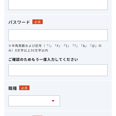
パスワード
必須
※半角英数および記号（「!」「#」「$」「?」「&」「@」の
み）8文字以上30文字以内
ご確認のためもう一度入力してください
職種
必須