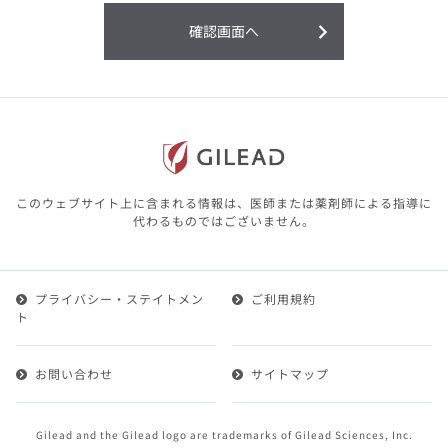
利用することまたは利用できなかったことよ
り生じる損害については一切の責任を負いか
確認画面へ
ねますので、予めご了承ください。
本サイトに含まれる医療用医薬品（開発品を
含む）の情報は、その製品またはその製品の
効能、効果を宣伝・広告するものではありま
せん。
本サイト内の情報は、医師その他医療関係者
が行なうべきアドバイスやサービスを提供す
るものではありません。本サイトに表示され
このウェブサイト上に含まれる情報は、医師または薬剤師による指導に
ている情報は、決して、医師その他医療関係
代わるものではございません。
者によるアドバイスの代わりになるものでも
ありません。
プライバシー・ステイトメン
ご利用規約
第２条（会員）
ト
1.会員とは、医療関係者の方で、本サービスの利用規約
（以下、「本規約」といいます）にご同意した上で本サ
お問い合わせ
サイトマップ
ービスに登録を申し込みギリアドがこれを承認した方を
いいます。
2.会員は、本サービスにおける会員向けのサービスを受
Gilead and the Gilead logo are trademarks of Gilead Sciences, Inc.
けることができます。