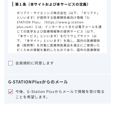
第１条（本サイトおよび本サービスの定義）
ギリアド・サイエンシズ株式会社（以下、「ギリアド」
といいます）が提供する医療関係者向け情報「G-
STATION Plus」（https://www.g-station-
plus.com）とは、インターネットまたは電子メールを通
じての医学および医療情報等の提供サービス（以下、
「本サービス」といいます）を行うウェブサイト（以
下、「本サイト」といいます）を指し、国内の医療関係
者（医師等）を対象に医療用医薬品を適正にご使用いた
だくための情報を集約したものであり、国外の医療関係
者、一般の方に対する情報提供を目的としたものではあ
りません。本サイトのご利用にあたっては、以下の注意
会員規約に同意します
事項をご熟読いただき、同意された場合のみご利用くだ
さい。
ギリアドは、本サイトのコンテンツについて
G-STATION
Plus
からのメール
細心の注意を払い、正確かつ最新の情報を提
供するように努力をしておりますが、正確
今後、G-Station Plusからメールで情報を受け取る
性、確実性、妥当性、有用性、ご利用になら
ことを希望します。
れる皆様の目的に照らした適合性および安全
性について保証するものではございません。
いかなる理由によるかを問わず、本サイトを