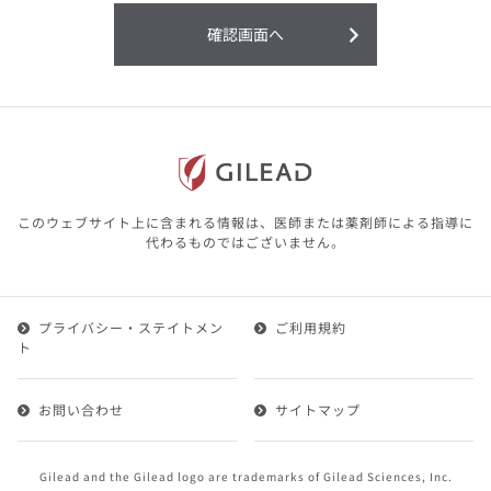
利用することまたは利用できなかったことよ
り生じる損害については一切の責任を負いか
確認画面へ
ねますので、予めご了承ください。
本サイトに含まれる医療用医薬品（開発品を
含む）の情報は、その製品またはその製品の
効能、効果を宣伝・広告するものではありま
せん。
本サイト内の情報は、医師その他医療関係者
が行なうべきアドバイスやサービスを提供す
るものではありません。本サイトに表示され
このウェブサイト上に含まれる情報は、医師または薬剤師による指導に
ている情報は、決して、医師その他医療関係
代わるものではございません。
者によるアドバイスの代わりになるものでも
ありません。
プライバシー・ステイトメン
ご利用規約
第２条（会員）
ト
1.会員とは、医療関係者の方で、本サービスの利用規約
（以下、「本規約」といいます）にご同意した上で本サ
お問い合わせ
サイトマップ
ービスに登録を申し込みギリアドがこれを承認した方を
いいます。
2.会員は、本サービスにおける会員向けのサービスを受
Gilead and the Gilead logo are trademarks of Gilead Sciences, Inc.
けることができます。