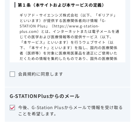
第１条（本サイトおよび本サービスの定義）
ギリアド・サイエンシズ株式会社（以下、「ギリアド」
といいます）が提供する医療関係者向け情報「G-
STATION Plus」（https://www.g-station-
plus.com）とは、インターネットまたは電子メールを通
じての医学および医療情報等の提供サービス（以下、
「本サービス」といいます）を行うウェブサイト（以
下、「本サイト」といいます）を指し、国内の医療関係
者（医師等）を対象に医療用医薬品を適正にご使用いた
だくための情報を集約したものであり、国外の医療関係
者、一般の方に対する情報提供を目的としたものではあ
りません。本サイトのご利用にあたっては、以下の注意
会員規約に同意します
事項をご熟読いただき、同意された場合のみご利用くだ
さい。
ギリアドは、本サイトのコンテンツについて
G-STATION
Plus
からのメール
細心の注意を払い、正確かつ最新の情報を提
供するように努力をしておりますが、正確
今後、G-Station Plusからメールで情報を受け取る
性、確実性、妥当性、有用性、ご利用になら
ことを希望します。
れる皆様の目的に照らした適合性および安全
性について保証するものではございません。
いかなる理由によるかを問わず、本サイトを