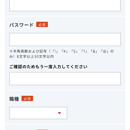
パスワード
必須
※半角英数および記号（「!」「#」「$」「?」「&」「@」の
み）8文字以上30文字以内
ご確認のためもう一度入力してください
職種
必須