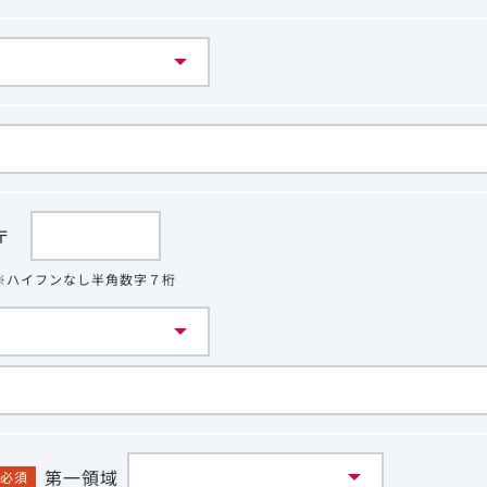
〒
※ハイフンなし半角数字７桁
第一領域
必須