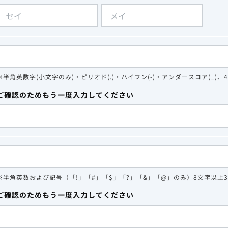
※半角英数字(小文字のみ)・ピリオド(.)・ハイフン(-)・アンダースコア(_)、
ご確認のためもう一度入力してください
※半角英数および記号（「!」「#」「$」「?」「&」「@」のみ）8文字以上
ご確認のためもう一度入力してください