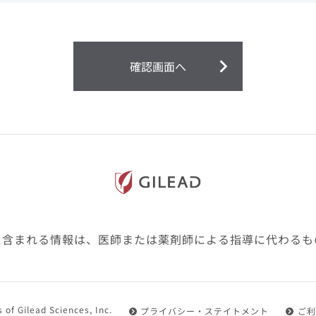
ません。
第２条（会員）
確認画面へ
1.会員とは、医療関係者の方で、本サービスの利用規約（以
にご同意した上で本サービスに登録を申し込みギリアドがこ
2.会員は、本サービスにおける会員向けのサービスを受ける
3.会員は、本サービスを利用するために必要な通信機器、ソ
随して必要となる全ての機器を準備・設置し、本サービスの
料・インターネット接続料を負担するものとします。
4.会員は、設置した機器がギリアドの示す利用環境に適合し
設定により本サービスの利用ができない場合があることを予
た、会員は、自らの費用と責任により、自己の利用環境に応
ものとします。
に含まれる情報は、医師または薬剤師による指導に代わるも
5.会員は、登録した会員情報に変更が生じた場合には、その
置されている会員情報変更ページより、変更の手続きを行う
第３条（利用規約の適用）
 of Gilead Sciences, Inc.
プライバシー・ステイトメント
ご利