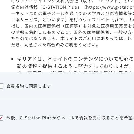
ギリアド・サイエンシズ株式会社（以下、「ギリアド」とい
係者向け情報「G-STATION Plus」（https://www.g-stat
ーネットまたは電子メールを通じての医学および医療情報等
「本サービス」といいます）を行うウェブサイト（以下、「
指し、国内の医療関係者（医師等）を対象に医療用医薬品を
の情報を集約したものであり、国外の医療関係者、一般の方
たものではありません。本サイトのご利用にあたっては、以
だき、同意された場合のみご利用ください。
ギリアドは、本サイトのコンテンツについて細心の
新の情報を提供するように努力をしておりますが、
性、有用性、ご利用になられる皆様の目的に照らし
ついて保証するものではございません。いかなる理
会員規約に同意します
サイトを利用することまたは利用できなかったこと
は一切の責任を負いかねますので、予めご了承くだ
本サイトに含まれる医療用医薬品（開発品を含む）
はその製品の効能、効果を宣伝・広告するものでは
本サイト内の情報は、医師その他医療関係者が行な
今後、G-Station Plusからメールで情報を受け取ることを希
ビスを提供するものではありません。本サイトに表
して、医師その他医療関係者によるアドバイスの代