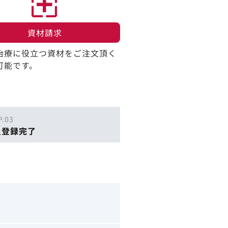
資材請求​
治療に役立つ資材をご注文頂く
可能です。
P.03
員登録完了