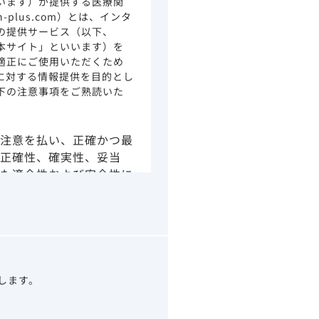
います）が提供する医療関
ion-plus.com）とは、インタ
の提供サービス（以下、
本サイト」といいます）を
適正にご使用いただくため
に対する情報提供を目的とし
下の注意事項をご熟読いた
注意を払い、正確かつ最
正確性、確実性、妥当
た適合性および安全性に
由によるかを問わず、本
より生じる損害について
さい。
の情報は、その製品また
ありません。
うべきアドバイスやサー
望します。
示されている情報は、決
わりになるものでもあり