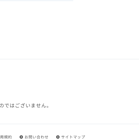
下、「本規約」といいます）
れを承認した方をいいます。
ことができます。
フトウェア、その他それに付
利用に関わる一切の通信
ていない場合や自らの機器の
め了承するものとします。ま
じたセキュリティ対策を行う
のではございません。
都度速やかに本サイト内に設
ものとします。
用規約
お問い合わせ
サイトマップ