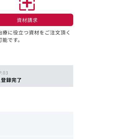
資材請求​
治療に役立つ資材をご注文頂く
可能です。
P.03
員登録完了