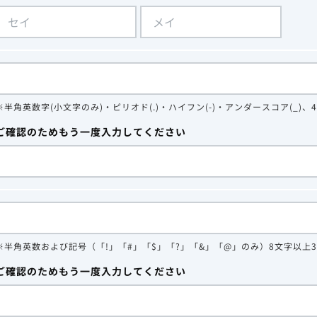
※半角英数字(小文字のみ)・ピリオド(.)・ハイフン(-)・アンダースコア(_)、
ご確認のためもう一度入力してください
※半角英数および記号（「!」「#」「$」「?」「&」「@」のみ）8文字以上
ご確認のためもう一度入力してください