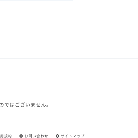
下、「本規約」といいます）
れを承認した方をいいます。
ことができます。
フトウェア、その他それに付
利用に関わる一切の通信
ていない場合や自らの機器の
め了承するものとします。ま
じたセキュリティ対策を行う
のではございません。
都度速やかに本サイト内に設
ものとします。
用規約
お問い合わせ
サイトマップ