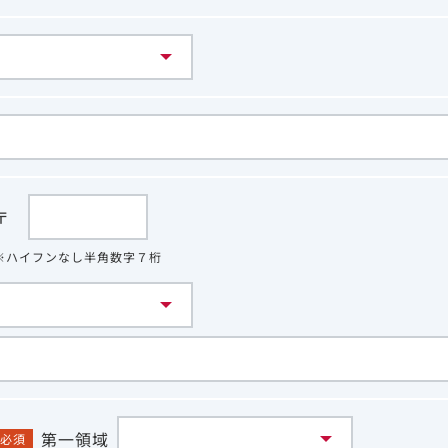
〒
※ハイフンなし半角数字７桁
第一領域
必須