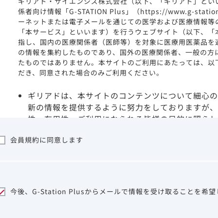
ギリアド・サイエンシズ株式会社（以下、「ギリアド」とい
係者向け情報「G-STATION Plus」（https://www.g-stat
ーネットまたは電子メールを通じての医学および医療情報等
「本サービス」といいます）を行うウェブサイト（以下、「
指し、国内の医療関係者（医師等）を対象に医療用医薬品を
の情報を集約したものであり、国外の医療関係者、一般の方
たものではありません。本サイトのご利用にあたっては、以
だき、同意された場合のみご利用ください。
ギリアドは、本サイトのコンテンツについて細心の
新の情報を提供するように努力をしておりますが、
性、有用性、ご利用になられる皆様の目的に照らし
ついて保証するものではございません。いかなる理
会員規約に同意します
サイトを利用することまたは利用できなかったこと
は一切の責任を負いかねますので、予めご了承くだ
本サイトに含まれる医療用医薬品（開発品を含む）
はその製品の効能、効果を宣伝・広告するものでは
本サイト内の情報は、医師その他医療関係者が行な
今後、G-Station Plusからメールで情報を受け取ることを希
ビスを提供するものではありません。本サイトに表
して、医師その他医療関係者によるアドバイスの代