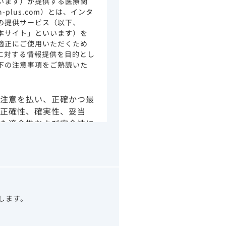
います）が提供する医療関
ion-plus.com）とは、インタ
の提供サービス（以下、
本サイト」といいます）を
適正にご使用いただくため
に対する情報提供を目的とし
下の注意事項をご熟読いた
注意を払い、正確かつ最
正確性、確実性、妥当
た適合性および安全性に
由によるかを問わず、本
より生じる損害について
さい。
の情報は、その製品また
ありません。
うべきアドバイスやサー
望します。
示されている情報は、決
わりになるものでもあり