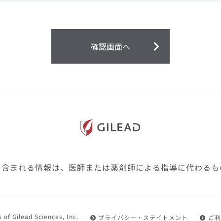
ません。
第２条（会員）
確認画面へ
1.会員とは、医療関係者の方で、本サービスの利用規約（以
にご同意した上で本サービスに登録を申し込みギリアドがこ
2.会員は、本サービスにおける会員向けのサービスを受ける
3.会員は、本サービスを利用するために必要な通信機器、ソ
随して必要となる全ての機器を準備・設置し、本サービスの
料・インターネット接続料を負担するものとします。
4.会員は、設置した機器がギリアドの示す利用環境に適合し
設定により本サービスの利用ができない場合があることを予
た、会員は、自らの費用と責任により、自己の利用環境に応
ものとします。
に含まれる情報は、医師または薬剤師による指導に代わるも
5.会員は、登録した会員情報に変更が生じた場合には、その
置されている会員情報変更ページより、変更の手続きを行う
第３条（利用規約の適用）
 of Gilead Sciences, Inc.
プライバシー・ステイトメント
ご利