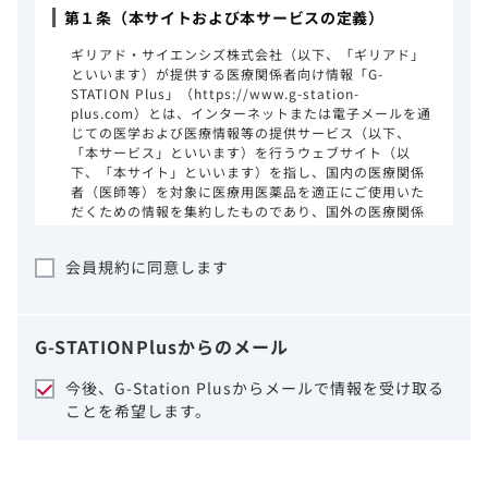
第１条（本サイトおよび本サービスの定義）
ギリアド・サイエンシズ株式会社（以下、「ギリアド」
といいます）が提供する医療関係者向け情報「G-
STATION Plus」（https://www.g-station-
plus.com）とは、インターネットまたは電子メールを通
じての医学および医療情報等の提供サービス（以下、
「本サービス」といいます）を行うウェブサイト（以
下、「本サイト」といいます）を指し、国内の医療関係
者（医師等）を対象に医療用医薬品を適正にご使用いた
だくための情報を集約したものであり、国外の医療関係
者、一般の方に対する情報提供を目的としたものではあ
りません。本サイトのご利用にあたっては、以下の注意
会員規約に同意します
事項をご熟読いただき、同意された場合のみご利用くだ
さい。
ギリアドは、本サイトのコンテンツについて
G-STATION
Plus
からのメール
細心の注意を払い、正確かつ最新の情報を提
供するように努力をしておりますが、正確
今後、G-Station Plusからメールで情報を受け取る
性、確実性、妥当性、有用性、ご利用になら
ことを希望します。
れる皆様の目的に照らした適合性および安全
性について保証するものではございません。
いかなる理由によるかを問わず、本サイトを