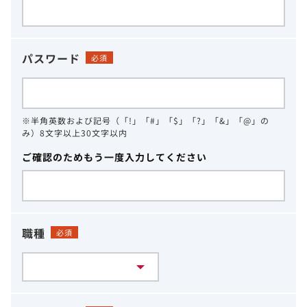
パスワード
必須
※半角英数および記号（「!」「#」「$」「?」「&」「@」の
み）8文字以上30文字以内
ご確認のためもう一度入力してください
職種
必須