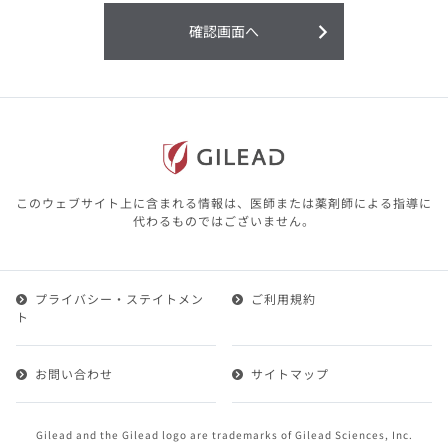
利用することまたは利用できなかったことよ
り生じる損害については一切の責任を負いか
確認画面へ
ねますので、予めご了承ください。
本サイトに含まれる医療用医薬品（開発品を
含む）の情報は、その製品またはその製品の
効能、効果を宣伝・広告するものではありま
せん。
本サイト内の情報は、医師その他医療関係者
が行なうべきアドバイスやサービスを提供す
るものではありません。本サイトに表示され
このウェブサイト上に含まれる情報は、医師または薬剤師による指導に
ている情報は、決して、医師その他医療関係
代わるものではございません。
者によるアドバイスの代わりになるものでも
ありません。
プライバシー・ステイトメン
ご利用規約
第２条（会員）
ト
1.会員とは、医療関係者の方で、本サービスの利用規約
（以下、「本規約」といいます）にご同意した上で本サ
お問い合わせ
サイトマップ
ービスに登録を申し込みギリアドがこれを承認した方を
いいます。
2.会員は、本サービスにおける会員向けのサービスを受
Gilead and the Gilead logo are trademarks of Gilead Sciences, Inc.
けることができます。