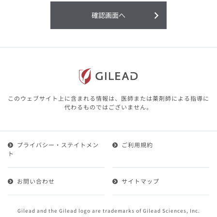
利用することまたは利用できなかったことよ
り生じる損害については一切の責任を負いか
確認画面へ
ねますので、予めご了承ください。
本サイトに含まれる医療用医薬品（開発品を
含む）の情報は、その製品またはその製品の
効能、効果を宣伝・広告するものではありま
せん。
本サイト内の情報は、医師その他医療関係者
が行なうべきアドバイスやサービスを提供す
るものではありません。本サイトに表示され
このウェブサイト上に含まれる情報は、医師または薬剤師による指導に
ている情報は、決して、医師その他医療関係
代わるものではございません。
者によるアドバイスの代わりになるものでも
ありません。
プライバシー・ステイトメン
ご利用規約
第２条（会員）
ト
1.会員とは、医療関係者の方で、本サービスの利用規約
（以下、「本規約」といいます）にご同意した上で本サ
お問い合わせ
サイトマップ
ービスに登録を申し込みギリアドがこれを承認した方を
いいます。
2.会員は、本サービスにおける会員向けのサービスを受
Gilead and the Gilead logo are trademarks of Gilead Sciences, Inc.
けることができます。