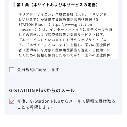
第１条（本サイトおよび本サービスの定義）
ギリアド・サイエンシズ株式会社（以下、「ギリアド」
といいます）が提供する医療関係者向け情報「G-
STATION Plus」（https://www.g-station-
plus.com）とは、インターネットまたは電子メールを通
じての医学および医療情報等の提供サービス（以下、
「本サービス」といいます）を行うウェブサイト（以
下、「本サイト」といいます）を指し、国内の医療関係
者（医師等）を対象に医療用医薬品を適正にご使用いた
だくための情報を集約したものであり、国外の医療関係
者、一般の方に対する情報提供を目的としたものではあ
りません。本サイトのご利用にあたっては、以下の注意
会員規約に同意します
事項をご熟読いただき、同意された場合のみご利用くだ
さい。
ギリアドは、本サイトのコンテンツについて
G-STATION
Plus
からのメール
細心の注意を払い、正確かつ最新の情報を提
供するように努力をしておりますが、正確
今後、G-Station Plusからメールで情報を受け取る
性、確実性、妥当性、有用性、ご利用になら
ことを希望します。
れる皆様の目的に照らした適合性および安全
性について保証するものではございません。
いかなる理由によるかを問わず、本サイトを