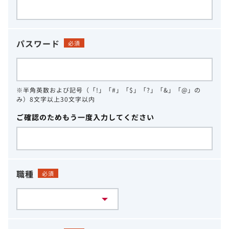
パスワード
必須
※半角英数および記号（「!」「#」「$」「?」「&」「@」の
み）8文字以上30文字以内
ご確認のためもう一度入力してください
職種
必須