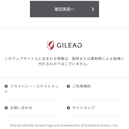
利用することまたは利用できなかったことよ
り生じる損害については一切の責任を負いか
確認画面へ
ねますので、予めご了承ください。
本サイトに含まれる医療用医薬品（開発品を
含む）の情報は、その製品またはその製品の
効能、効果を宣伝・広告するものではありま
せん。
本サイト内の情報は、医師その他医療関係者
が行なうべきアドバイスやサービスを提供す
るものではありません。本サイトに表示され
このウェブサイト上に含まれる情報は、医師または薬剤師による指導に
ている情報は、決して、医師その他医療関係
代わるものではございません。
者によるアドバイスの代わりになるものでも
ありません。
プライバシー・ステイトメン
ご利用規約
第２条（会員）
ト
1.会員とは、医療関係者の方で、本サービスの利用規約
（以下、「本規約」といいます）にご同意した上で本サ
お問い合わせ
サイトマップ
ービスに登録を申し込みギリアドがこれを承認した方を
いいます。
2.会員は、本サービスにおける会員向けのサービスを受
Gilead and the Gilead logo are trademarks of Gilead Sciences, Inc.
けることができます。