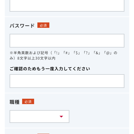
パスワード
必須
※半角英数および記号（「!」「#」「$」「?」「&」「@」の
み）8文字以上30文字以内
ご確認のためもう一度入力してください
職種
必須