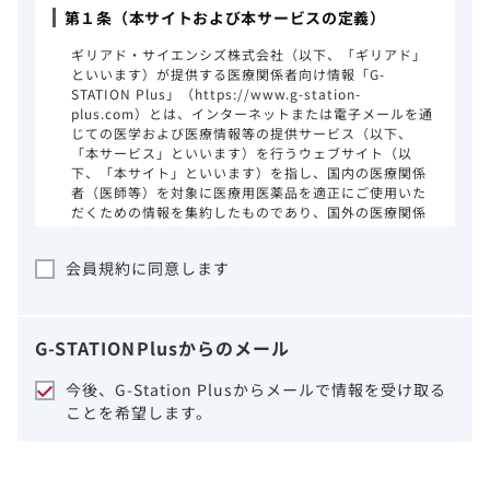
第１条（本サイトおよび本サービスの定義）
ギリアド・サイエンシズ株式会社（以下、「ギリアド」
といいます）が提供する医療関係者向け情報「G-
STATION Plus」（https://www.g-station-
plus.com）とは、インターネットまたは電子メールを通
じての医学および医療情報等の提供サービス（以下、
「本サービス」といいます）を行うウェブサイト（以
下、「本サイト」といいます）を指し、国内の医療関係
者（医師等）を対象に医療用医薬品を適正にご使用いた
だくための情報を集約したものであり、国外の医療関係
者、一般の方に対する情報提供を目的としたものではあ
りません。本サイトのご利用にあたっては、以下の注意
会員規約に同意します
事項をご熟読いただき、同意された場合のみご利用くだ
さい。
ギリアドは、本サイトのコンテンツについて
G-STATION
Plus
からのメール
細心の注意を払い、正確かつ最新の情報を提
供するように努力をしておりますが、正確
今後、G-Station Plusからメールで情報を受け取る
性、確実性、妥当性、有用性、ご利用になら
ことを希望します。
れる皆様の目的に照らした適合性および安全
性について保証するものではございません。
いかなる理由によるかを問わず、本サイトを