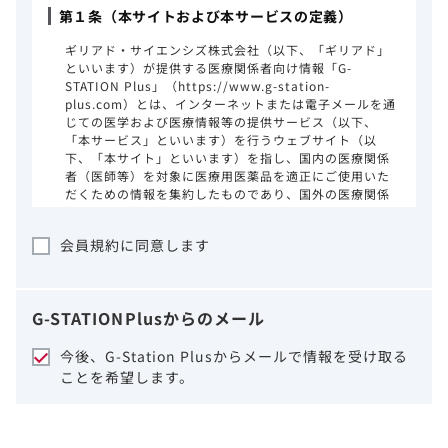
第１条（本サイトおよび本サービスの定義）
ギリアド・サイエンシズ株式会社（以下、「ギリアド」
といいます）が提供する医療関係者向け情報「G-
STATION Plus」（https://www.g-station-
plus.com）とは、インターネットまたは電子メールを通
じての医学および医療情報等の提供サービス（以下、
「本サービス」といいます）を行うウェブサイト（以
下、「本サイト」といいます）を指し、国内の医療関係
者（医師等）を対象に医療用医薬品を適正にご使用いた
だくための情報を集約したものであり、国外の医療関係
者、一般の方に対する情報提供を目的としたものではあ
りません。本サイトのご利用にあたっては、以下の注意
会員規約に同意します
事項をご熟読いただき、同意された場合のみご利用くだ
さい。
ギリアドは、本サイトのコンテンツについて
G-STATION
Plus
からのメール
細心の注意を払い、正確かつ最新の情報を提
供するように努力をしておりますが、正確
今後、G-Station Plusからメールで情報を受け取る
性、確実性、妥当性、有用性、ご利用になら
ことを希望します。
れる皆様の目的に照らした適合性および安全
性について保証するものではございません。
いかなる理由によるかを問わず、本サイトを