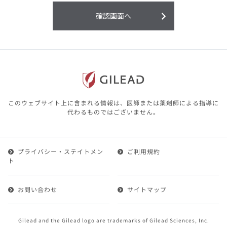
利用することまたは利用できなかったことよ
り生じる損害については一切の責任を負いか
確認画面へ
ねますので、予めご了承ください。
本サイトに含まれる医療用医薬品（開発品を
含む）の情報は、その製品またはその製品の
効能、効果を宣伝・広告するものではありま
せん。
本サイト内の情報は、医師その他医療関係者
が行なうべきアドバイスやサービスを提供す
るものではありません。本サイトに表示され
このウェブサイト上に含まれる情報は、医師または薬剤師による指導に
ている情報は、決して、医師その他医療関係
代わるものではございません。
者によるアドバイスの代わりになるものでも
ありません。
プライバシー・ステイトメン
ご利用規約
第２条（会員）
ト
1.会員とは、医療関係者の方で、本サービスの利用規約
（以下、「本規約」といいます）にご同意した上で本サ
お問い合わせ
サイトマップ
ービスに登録を申し込みギリアドがこれを承認した方を
いいます。
2.会員は、本サービスにおける会員向けのサービスを受
Gilead and the Gilead logo are trademarks of Gilead Sciences, Inc.
けることができます。