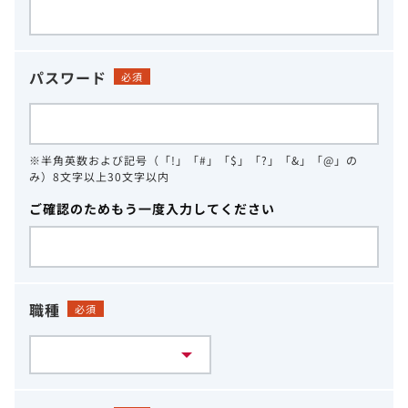
パスワード
必須
※半角英数および記号（「!」「#」「$」「?」「&」「@」の
み）8文字以上30文字以内
ご確認のためもう一度入力してください
職種
必須