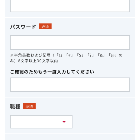
パスワード
必須
※半角英数および記号（「!」「#」「$」「?」「&」「@」の
み）8文字以上30文字以内
ご確認のためもう一度入力してください
職種
必須