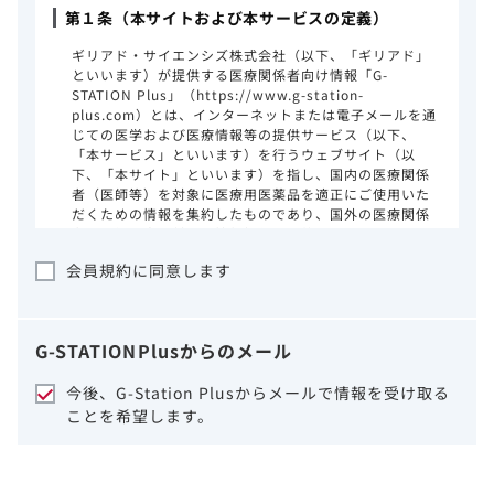
第１条（本サイトおよび本サービスの定義）
ギリアド・サイエンシズ株式会社（以下、「ギリアド」
といいます）が提供する医療関係者向け情報「G-
STATION Plus」（https://www.g-station-
plus.com）とは、インターネットまたは電子メールを通
じての医学および医療情報等の提供サービス（以下、
「本サービス」といいます）を行うウェブサイト（以
下、「本サイト」といいます）を指し、国内の医療関係
者（医師等）を対象に医療用医薬品を適正にご使用いた
だくための情報を集約したものであり、国外の医療関係
者、一般の方に対する情報提供を目的としたものではあ
りません。本サイトのご利用にあたっては、以下の注意
会員規約に同意します
事項をご熟読いただき、同意された場合のみご利用くだ
さい。
ギリアドは、本サイトのコンテンツについて
G-STATION
Plus
からのメール
細心の注意を払い、正確かつ最新の情報を提
供するように努力をしておりますが、正確
今後、G-Station Plusからメールで情報を受け取る
性、確実性、妥当性、有用性、ご利用になら
ことを希望します。
れる皆様の目的に照らした適合性および安全
性について保証するものではございません。
いかなる理由によるかを問わず、本サイトを