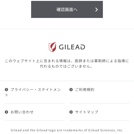
利用することまたは利用できなかったことよ
り生じる損害については一切の責任を負いか
確認画面へ
ねますので、予めご了承ください。
本サイトに含まれる医療用医薬品（開発品を
含む）の情報は、その製品またはその製品の
効能、効果を宣伝・広告するものではありま
せん。
本サイト内の情報は、医師その他医療関係者
が行なうべきアドバイスやサービスを提供す
るものではありません。本サイトに表示され
このウェブサイト上に含まれる情報は、医師または薬剤師による指導に
ている情報は、決して、医師その他医療関係
代わるものではございません。
者によるアドバイスの代わりになるものでも
ありません。
プライバシー・ステイトメン
ご利用規約
第２条（会員）
ト
1.会員とは、医療関係者の方で、本サービスの利用規約
（以下、「本規約」といいます）にご同意した上で本サ
お問い合わせ
サイトマップ
ービスに登録を申し込みギリアドがこれを承認した方を
いいます。
2.会員は、本サービスにおける会員向けのサービスを受
Gilead and the Gilead logo are trademarks of Gilead Sciences, Inc.
けることができます。