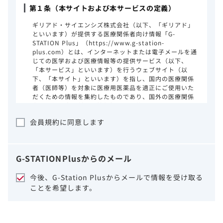
第１条（本サイトおよび本サービスの定義）
ギリアド・サイエンシズ株式会社（以下、「ギリアド」
といいます）が提供する医療関係者向け情報「G-
STATION Plus」（https://www.g-station-
plus.com）とは、インターネットまたは電子メールを通
じての医学および医療情報等の提供サービス（以下、
「本サービス」といいます）を行うウェブサイト（以
下、「本サイト」といいます）を指し、国内の医療関係
者（医師等）を対象に医療用医薬品を適正にご使用いた
だくための情報を集約したものであり、国外の医療関係
者、一般の方に対する情報提供を目的としたものではあ
りません。本サイトのご利用にあたっては、以下の注意
会員規約に同意します
事項をご熟読いただき、同意された場合のみご利用くだ
さい。
ギリアドは、本サイトのコンテンツについて
G-STATION
Plus
からのメール
細心の注意を払い、正確かつ最新の情報を提
供するように努力をしておりますが、正確
今後、G-Station Plusからメールで情報を受け取る
性、確実性、妥当性、有用性、ご利用になら
ことを希望します。
れる皆様の目的に照らした適合性および安全
性について保証するものではございません。
いかなる理由によるかを問わず、本サイトを