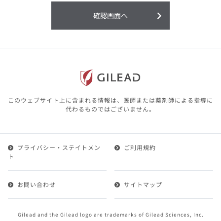
利用することまたは利用できなかったことよ
り生じる損害については一切の責任を負いか
確認画面へ
ねますので、予めご了承ください。
本サイトに含まれる医療用医薬品（開発品を
含む）の情報は、その製品またはその製品の
効能、効果を宣伝・広告するものではありま
せん。
本サイト内の情報は、医師その他医療関係者
が行なうべきアドバイスやサービスを提供す
るものではありません。本サイトに表示され
このウェブサイト上に含まれる情報は、医師または薬剤師による指導に
ている情報は、決して、医師その他医療関係
代わるものではございません。
者によるアドバイスの代わりになるものでも
ありません。
プライバシー・ステイトメン
ご利用規約
第２条（会員）
ト
1.会員とは、医療関係者の方で、本サービスの利用規約
（以下、「本規約」といいます）にご同意した上で本サ
お問い合わせ
サイトマップ
ービスに登録を申し込みギリアドがこれを承認した方を
いいます。
2.会員は、本サービスにおける会員向けのサービスを受
Gilead and the Gilead logo are trademarks of Gilead Sciences, Inc.
けることができます。