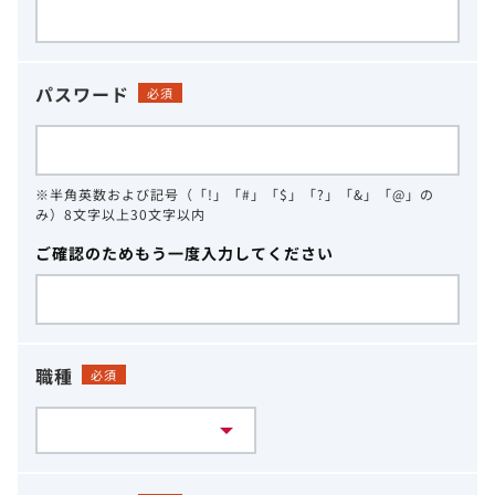
パスワード
必須
※半角英数および記号（「!」「#」「$」「?」「&」「@」の
み）8文字以上30文字以内
ご確認のためもう一度入力してください
職種
必須