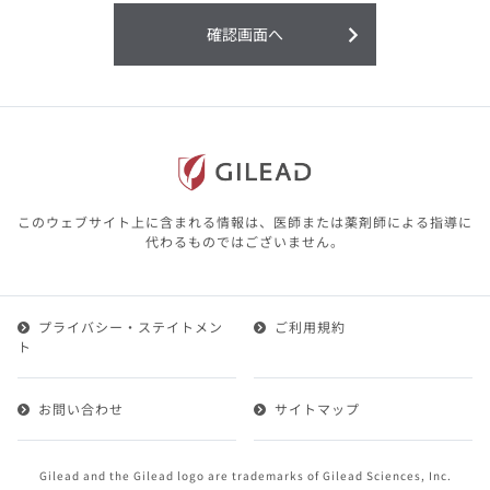
利用することまたは利用できなかったことよ
り生じる損害については一切の責任を負いか
確認画面へ
ねますので、予めご了承ください。
本サイトに含まれる医療用医薬品（開発品を
含む）の情報は、その製品またはその製品の
効能、効果を宣伝・広告するものではありま
せん。
本サイト内の情報は、医師その他医療関係者
が行なうべきアドバイスやサービスを提供す
るものではありません。本サイトに表示され
このウェブサイト上に含まれる情報は、医師または薬剤師による指導に
ている情報は、決して、医師その他医療関係
代わるものではございません。
者によるアドバイスの代わりになるものでも
ありません。
プライバシー・ステイトメン
ご利用規約
第２条（会員）
ト
1.会員とは、医療関係者の方で、本サービスの利用規約
（以下、「本規約」といいます）にご同意した上で本サ
お問い合わせ
サイトマップ
ービスに登録を申し込みギリアドがこれを承認した方を
いいます。
2.会員は、本サービスにおける会員向けのサービスを受
Gilead and the Gilead logo are trademarks of Gilead Sciences, Inc.
けることができます。