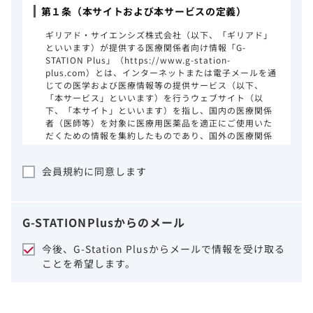
第１条（本サイトおよび本サービスの定義）
ギリアド・サイエンシズ株式会社（以下、「ギリアド」
といいます）が提供する医療関係者向け情報「G-
STATION Plus」（https://www.g-station-
plus.com）とは、インターネットまたは電子メールを通
じての医学および医療情報等の提供サービス（以下、
「本サービス」といいます）を行うウェブサイト（以
下、「本サイト」といいます）を指し、国内の医療関係
者（医師等）を対象に医療用医薬品を適正にご使用いた
だくための情報を集約したものであり、国外の医療関係
者、一般の方に対する情報提供を目的としたものではあ
りません。本サイトのご利用にあたっては、以下の注意
会員規約に同意します
事項をご熟読いただき、同意された場合のみご利用くだ
さい。
ギリアドは、本サイトのコンテンツについて
G-STATION
Plus
からのメール
細心の注意を払い、正確かつ最新の情報を提
供するように努力をしておりますが、正確
今後、G-Station Plusからメールで情報を受け取る
性、確実性、妥当性、有用性、ご利用になら
ことを希望します。
れる皆様の目的に照らした適合性および安全
性について保証するものではございません。
いかなる理由によるかを問わず、本サイトを