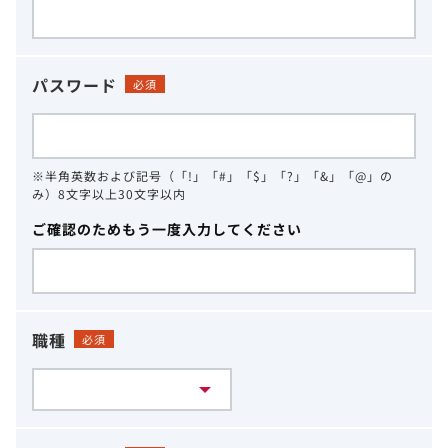
パスワード
必須
※半角英数および記号（「!」「#」「$」「?」「&」「@」の
み）8文字以上30文字以内
ご確認のためもう一度入力してください
職種
必須