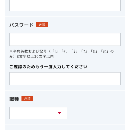
パスワード
必須
※半角英数および記号（「!」「#」「$」「?」「&」「@」の
み）8文字以上30文字以内
ご確認のためもう一度入力してください
職種
必須