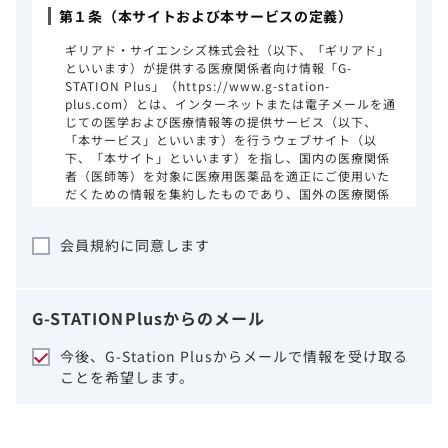
第１条（本サイトおよび本サービスの定義）
ギリアド・サイエンシズ株式会社（以下、「ギリアド」
といいます）が提供する医療関係者向け情報「G-
STATION Plus」（https://www.g-station-
plus.com）とは、インターネットまたは電子メールを通
じての医学および医療情報等の提供サービス（以下、
「本サービス」といいます）を行うウェブサイト（以
下、「本サイト」といいます）を指し、国内の医療関係
者（医師等）を対象に医療用医薬品を適正にご使用いた
だくための情報を集約したものであり、国外の医療関係
者、一般の方に対する情報提供を目的としたものではあ
りません。本サイトのご利用にあたっては、以下の注意
会員規約に同意します
事項をご熟読いただき、同意された場合のみご利用くだ
さい。
ギリアドは、本サイトのコンテンツについて
G-STATION
Plus
からのメール
細心の注意を払い、正確かつ最新の情報を提
供するように努力をしておりますが、正確
今後、G-Station Plusからメールで情報を受け取る
性、確実性、妥当性、有用性、ご利用になら
ことを希望します。
れる皆様の目的に照らした適合性および安全
性について保証するものではございません。
いかなる理由によるかを問わず、本サイトを