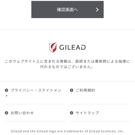
利用することまたは利用できなかったことよ
り生じる損害については一切の責任を負いか
確認画面へ
ねますので、予めご了承ください。
本サイトに含まれる医療用医薬品（開発品を
含む）の情報は、その製品またはその製品の
効能、効果を宣伝・広告するものではありま
せん。
本サイト内の情報は、医師その他医療関係者
が行なうべきアドバイスやサービスを提供す
るものではありません。本サイトに表示され
このウェブサイト上に含まれる情報は、医師または薬剤師による指導に
ている情報は、決して、医師その他医療関係
代わるものではございません。
者によるアドバイスの代わりになるものでも
ありません。
プライバシー・ステイトメン
ご利用規約
第２条（会員）
ト
1.会員とは、医療関係者の方で、本サービスの利用規約
（以下、「本規約」といいます）にご同意した上で本サ
お問い合わせ
サイトマップ
ービスに登録を申し込みギリアドがこれを承認した方を
いいます。
2.会員は、本サービスにおける会員向けのサービスを受
Gilead and the Gilead logo are trademarks of Gilead Sciences, Inc.
けることができます。