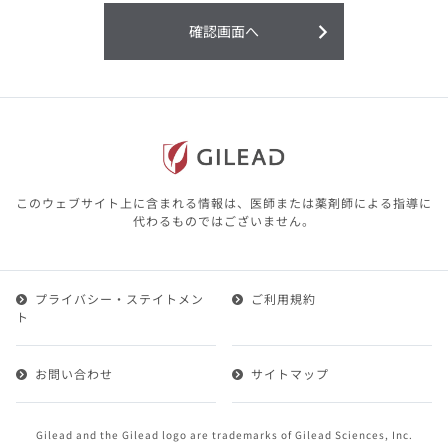
利用することまたは利用できなかったことよ
り生じる損害については一切の責任を負いか
確認画面へ
ねますので、予めご了承ください。
本サイトに含まれる医療用医薬品（開発品を
含む）の情報は、その製品またはその製品の
効能、効果を宣伝・広告するものではありま
せん。
本サイト内の情報は、医師その他医療関係者
が行なうべきアドバイスやサービスを提供す
るものではありません。本サイトに表示され
このウェブサイト上に含まれる情報は、医師または薬剤師による指導に
ている情報は、決して、医師その他医療関係
代わるものではございません。
者によるアドバイスの代わりになるものでも
ありません。
プライバシー・ステイトメン
ご利用規約
第２条（会員）
ト
1.会員とは、医療関係者の方で、本サービスの利用規約
（以下、「本規約」といいます）にご同意した上で本サ
お問い合わせ
サイトマップ
ービスに登録を申し込みギリアドがこれを承認した方を
いいます。
2.会員は、本サービスにおける会員向けのサービスを受
Gilead and the Gilead logo are trademarks of Gilead Sciences, Inc.
けることができます。