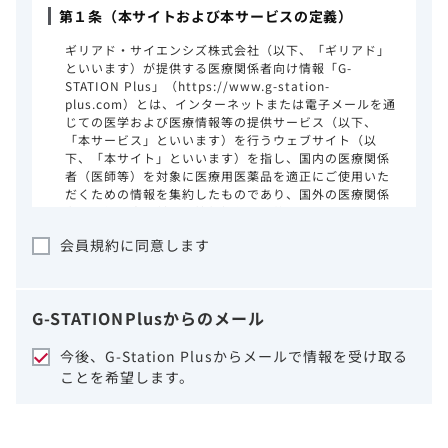
第１条（本サイトおよび本サービスの定義）
ギリアド・サイエンシズ株式会社（以下、「ギリアド」
といいます）が提供する医療関係者向け情報「G-
STATION Plus」（https://www.g-station-
plus.com）とは、インターネットまたは電子メールを通
じての医学および医療情報等の提供サービス（以下、
「本サービス」といいます）を行うウェブサイト（以
下、「本サイト」といいます）を指し、国内の医療関係
者（医師等）を対象に医療用医薬品を適正にご使用いた
だくための情報を集約したものであり、国外の医療関係
者、一般の方に対する情報提供を目的としたものではあ
りません。本サイトのご利用にあたっては、以下の注意
会員規約に同意します
事項をご熟読いただき、同意された場合のみご利用くだ
さい。
ギリアドは、本サイトのコンテンツについて
G-STATION
Plus
からのメール
細心の注意を払い、正確かつ最新の情報を提
供するように努力をしておりますが、正確
今後、G-Station Plusからメールで情報を受け取る
性、確実性、妥当性、有用性、ご利用になら
ことを希望します。
れる皆様の目的に照らした適合性および安全
性について保証するものではございません。
いかなる理由によるかを問わず、本サイトを