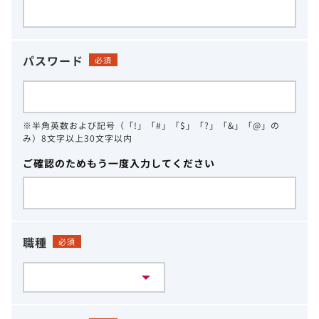
パスワード
必須
※半角英数および記号（「!」「#」「$」「?」「&」「@」の
み）8文字以上30文字以内
ご確認のためもう一度入力してください
職種
必須