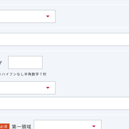
〒
※ハイフンなし半角数字７桁
第一領域
必須