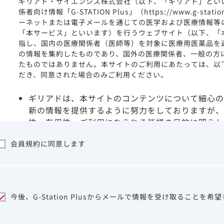
ギリアド・サイエンシズ株式会社（以下、「ギリアド」とい
係者向け情報「G-STATION Plus」（https://www.g-stat
ーネットまたは電子メールを通じての医学および医療情報等
「本サービス」といいます）を行うウェブサイト（以下、「
指し、国内の医療関係者（医師等）を対象に医療用医薬品を
の情報を集約したものであり、国外の医療関係者、一般の方
たものではありません。本サイトのご利用にあたっては、以
だき、同意された場合のみご利用ください。
ギリアドは、本サイトのコンテンツについて細心の
新の情報を提供するように努力をしておりますが、
性、有用性、ご利用になられる皆様の目的に照らし
ついて保証するものではございません。いかなる理
会員規約に同意します
サイトを利用することまたは利用できなかったこと
は一切の責任を負いかねますので、予めご了承くだ
本サイトに含まれる医療用医薬品（開発品を含む）
はその製品の効能、効果を宣伝・広告するものでは
本サイト内の情報は、医師その他医療関係者が行な
今後、G-Station Plusからメールで情報を受け取ることを希
ビスを提供するものではありません。本サイトに表
して、医師その他医療関係者によるアドバイスの代