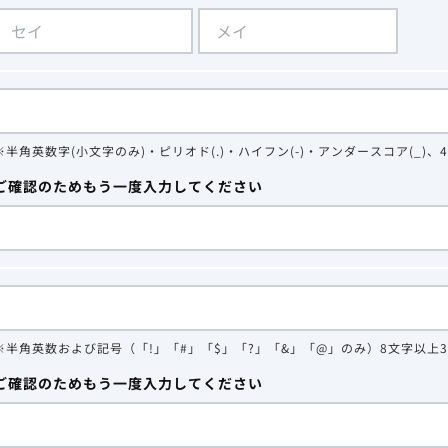
※半角英数字(小文字のみ)・ピリオド(.)・ハイフン(-)・アンダースコア(_)、
ご確認のためもう一度入力してください
※半角英数および記号（「!」「#」「$」「?」「&」「@」のみ）8文字以上
ご確認のためもう一度入力してください