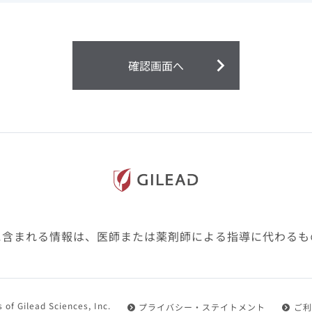
ません。
第２条（会員）
確認画面へ
1.会員とは、医療関係者の方で、本サービスの利用規約（以
にご同意した上で本サービスに登録を申し込みギリアドがこ
2.会員は、本サービスにおける会員向けのサービスを受ける
3.会員は、本サービスを利用するために必要な通信機器、ソ
随して必要となる全ての機器を準備・設置し、本サービスの
料・インターネット接続料を負担するものとします。
4.会員は、設置した機器がギリアドの示す利用環境に適合し
設定により本サービスの利用ができない場合があることを予
た、会員は、自らの費用と責任により、自己の利用環境に応
ものとします。
に含まれる情報は、医師または薬剤師による指導に代わるも
5.会員は、登録した会員情報に変更が生じた場合には、その
置されている会員情報変更ページより、変更の手続きを行う
第３条（利用規約の適用）
 of Gilead Sciences, Inc.
プライバシー・ステイトメント
ご利