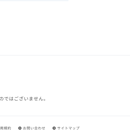
下、「本規約」といいます）
れを承認した方をいいます。
ことができます。
フトウェア、その他それに付
利用に関わる一切の通信
ていない場合や自らの機器の
め了承するものとします。ま
じたセキュリティ対策を行う
のではございません。
都度速やかに本サイト内に設
ものとします。
用規約
お問い合わせ
サイトマップ