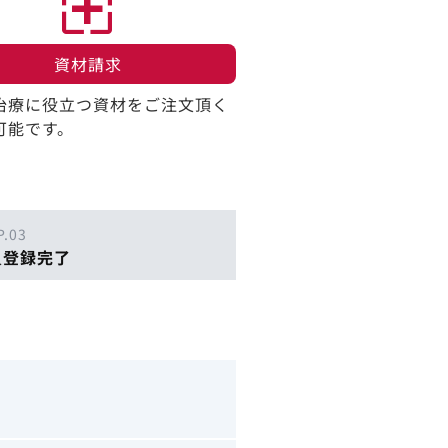
資材請求​
治療に役立つ資材をご注文頂く
可能です。
P.03
員登録完了