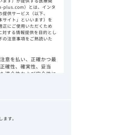
います）が提供する医療関
ion-plus.com）とは、インタ
の提供サービス（以下、
本サイト」といいます）を
適正にご使用いただくため
に対する情報提供を目的とし
下の注意事項をご熟読いた
注意を払い、正確かつ最
正確性、確実性、妥当
た適合性および安全性に
由によるかを問わず、本
より生じる損害について
さい。
の情報は、その製品また
ありません。
うべきアドバイスやサー
望します。
示されている情報は、決
わりになるものでもあり