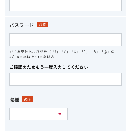
パスワード
必須
※半角英数および記号（「!」「#」「$」「?」「&」「@」の
み）8文字以上30文字以内
ご確認のためもう一度入力してください
職種
必須