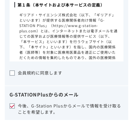
第１条（本サイトおよび本サービスの定義）
ギリアド・サイエンシズ株式会社（以下、「ギリアド」
といいます）が提供する医療関係者向け情報「G-
STATION Plus」（https://www.g-station-
plus.com）とは、インターネットまたは電子メールを通
じての医学および医療情報等の提供サービス（以下、
「本サービス」といいます）を行うウェブサイト（以
下、「本サイト」といいます）を指し、国内の医療関係
者（医師等）を対象に医療用医薬品を適正にご使用いた
だくための情報を集約したものであり、国外の医療関係
者、一般の方に対する情報提供を目的としたものではあ
りません。本サイトのご利用にあたっては、以下の注意
会員規約に同意します
事項をご熟読いただき、同意された場合のみご利用くだ
さい。
ギリアドは、本サイトのコンテンツについて
G-STATION
Plus
からのメール
細心の注意を払い、正確かつ最新の情報を提
供するように努力をしておりますが、正確
今後、G-Station Plusからメールで情報を受け取る
性、確実性、妥当性、有用性、ご利用になら
ことを希望します。
れる皆様の目的に照らした適合性および安全
性について保証するものではございません。
いかなる理由によるかを問わず、本サイトを