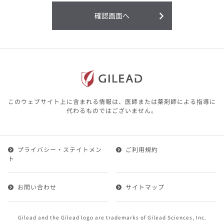
利用することまたは利用できなかったことよ
り生じる損害については一切の責任を負いか
確認画面へ
ねますので、予めご了承ください。
本サイトに含まれる医療用医薬品（開発品を
含む）の情報は、その製品またはその製品の
効能、効果を宣伝・広告するものではありま
せん。
本サイト内の情報は、医師その他医療関係者
が行なうべきアドバイスやサービスを提供す
るものではありません。本サイトに表示され
このウェブサイト上に含まれる情報は、医師または薬剤師による指導に
ている情報は、決して、医師その他医療関係
代わるものではございません。
者によるアドバイスの代わりになるものでも
ありません。
プライバシー・ステイトメン
ご利用規約
第２条（会員）
ト
1.会員とは、医療関係者の方で、本サービスの利用規約
（以下、「本規約」といいます）にご同意した上で本サ
お問い合わせ
サイトマップ
ービスに登録を申し込みギリアドがこれを承認した方を
いいます。
2.会員は、本サービスにおける会員向けのサービスを受
Gilead and the Gilead logo are trademarks of Gilead Sciences, Inc.
けることができます。