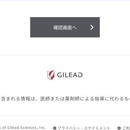
ません。
第２条（会員）
確認画面へ
1.会員とは、医療関係者の方で、本サービスの利用規約（以
にご同意した上で本サービスに登録を申し込みギリアドがこ
2.会員は、本サービスにおける会員向けのサービスを受ける
3.会員は、本サービスを利用するために必要な通信機器、ソ
随して必要となる全ての機器を準備・設置し、本サービスの
料・インターネット接続料を負担するものとします。
4.会員は、設置した機器がギリアドの示す利用環境に適合し
設定により本サービスの利用ができない場合があることを予
た、会員は、自らの費用と責任により、自己の利用環境に応
ものとします。
に含まれる情報は、医師または薬剤師による指導に代わるも
5.会員は、登録した会員情報に変更が生じた場合には、その
置されている会員情報変更ページより、変更の手続きを行う
第３条（利用規約の適用）
 of Gilead Sciences, Inc.
プライバシー・ステイトメント
ご利