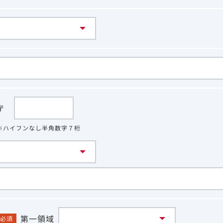
〒
※ハイフンなし半角数字７桁
第一領域
必須