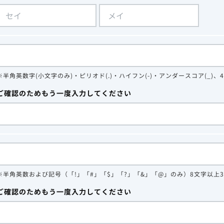
※半角英数字(小文字のみ)・ピリオド(.)・ハイフン(-)・アンダースコア(_)、
ご確認のためもう一度入力してください
※半角英数および記号（「!」「#」「$」「?」「&」「@」のみ）8文字以上
ご確認のためもう一度入力してください