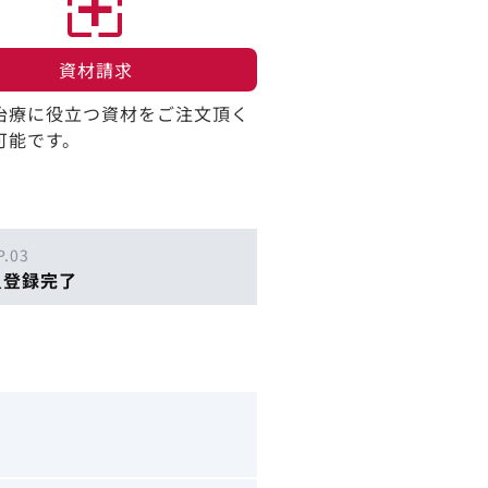
資材請求​
治療に役立つ資材をご注文頂く
可能です。
P.03
員登録完了