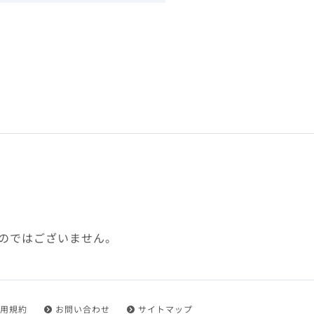
下、「本規約」といいます）
れを承認した方をいいます。
ことができます。
フトウェア、その他それに付
利用に関わる一切の通信
ていない場合や自らの機器の
め了承するものとします。ま
じたセキュリティ対策を行う
のではございません。
都度速やかに本サイト内に設
ものとします。
用規約
お問い合わせ
サイトマップ