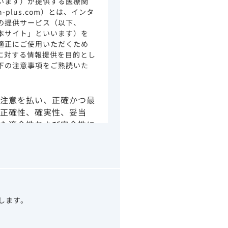
います）が提供する医療関
ion-plus.com）とは、インタ
の提供サービス（以下、
本サイト」といいます）を
適正にご使用いただくため
に対する情報提供を目的とし
下の注意事項をご熟読いた
注意を払い、正確かつ最
正確性、確実性、妥当
た適合性および安全性に
由によるかを問わず、本
より生じる損害について
さい。
の情報は、その製品また
ありません。
うべきアドバイスやサー
望します。
示されている情報は、決
わりになるものでもあり