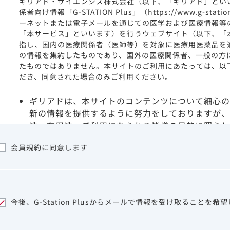
ギリアド・サイエンシズ株式会社（以下、「ギリアド」とい
係者向け情報「G-STATION Plus」（https://www.g-stat
ーネットまたは電子メールを通じての医学および医療情報等
「本サービス」といいます）を行うウェブサイト（以下、「
指し、国内の医療関係者（医師等）を対象に医療用医薬品を
の情報を集約したものであり、国外の医療関係者、一般の方
たものではありません。本サイトのご利用にあたっては、以
だき、同意された場合のみご利用ください。
ギリアドは、本サイトのコンテンツについて細心の
新の情報を提供するように努力をしておりますが、
性、有用性、ご利用になられる皆様の目的に照らし
ついて保証するものではございません。いかなる理
会員規約に同意します
サイトを利用することまたは利用できなかったこと
は一切の責任を負いかねますので、予めご了承くだ
本サイトに含まれる医療用医薬品（開発品を含む）
はその製品の効能、効果を宣伝・広告するものでは
本サイト内の情報は、医師その他医療関係者が行な
今後、G-Station Plusからメールで情報を受け取ることを希
ビスを提供するものではありません。本サイトに表
して、医師その他医療関係者によるアドバイスの代