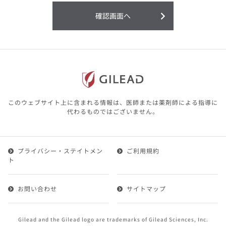
利用することまたは利用できなかったことよ
り生じる損害については一切の責任を負いか
確認画面へ
ねますので、予めご了承ください。
本サイトに含まれる医療用医薬品（開発品を
含む）の情報は、その製品またはその製品の
効能、効果を宣伝・広告するものではありま
せん。
本サイト内の情報は、医師その他医療関係者
が行なうべきアドバイスやサービスを提供す
るものではありません。本サイトに表示され
このウェブサイト上に含まれる情報は、医師または薬剤師による指導に
ている情報は、決して、医師その他医療関係
代わるものではございません。
者によるアドバイスの代わりになるものでも
ありません。
プライバシー・ステイトメン
ご利用規約
第２条（会員）
ト
1.会員とは、医療関係者の方で、本サービスの利用規約
（以下、「本規約」といいます）にご同意した上で本サ
お問い合わせ
サイトマップ
ービスに登録を申し込みギリアドがこれを承認した方を
いいます。
2.会員は、本サービスにおける会員向けのサービスを受
Gilead and the Gilead logo are trademarks of Gilead Sciences, Inc.
けることができます。