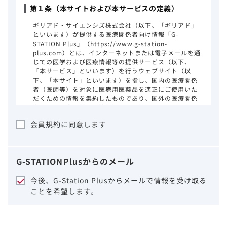
第１条（本サイトおよび本サービスの定義）
ギリアド・サイエンシズ株式会社（以下、「ギリアド」
といいます）が提供する医療関係者向け情報「G-
STATION Plus」（https://www.g-station-
plus.com）とは、インターネットまたは電子メールを通
じての医学および医療情報等の提供サービス（以下、
「本サービス」といいます）を行うウェブサイト（以
下、「本サイト」といいます）を指し、国内の医療関係
者（医師等）を対象に医療用医薬品を適正にご使用いた
だくための情報を集約したものであり、国外の医療関係
者、一般の方に対する情報提供を目的としたものではあ
りません。本サイトのご利用にあたっては、以下の注意
会員規約に同意します
事項をご熟読いただき、同意された場合のみご利用くだ
さい。
ギリアドは、本サイトのコンテンツについて
G-STATION
Plus
からのメール
細心の注意を払い、正確かつ最新の情報を提
供するように努力をしておりますが、正確
今後、G-Station Plusからメールで情報を受け取る
性、確実性、妥当性、有用性、ご利用になら
ことを希望します。
れる皆様の目的に照らした適合性および安全
性について保証するものではございません。
いかなる理由によるかを問わず、本サイトを