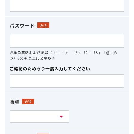
パスワード
必須
※半角英数および記号（「!」「#」「$」「?」「&」「@」の
み）8文字以上30文字以内
ご確認のためもう一度入力してください
職種
必須