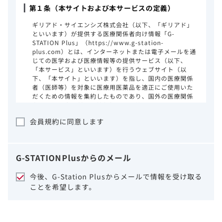
第１条（本サイトおよび本サービスの定義）
ギリアド・サイエンシズ株式会社（以下、「ギリアド」
といいます）が提供する医療関係者向け情報「G-
STATION Plus」（https://www.g-station-
plus.com）とは、インターネットまたは電子メールを通
じての医学および医療情報等の提供サービス（以下、
「本サービス」といいます）を行うウェブサイト（以
下、「本サイト」といいます）を指し、国内の医療関係
者（医師等）を対象に医療用医薬品を適正にご使用いた
だくための情報を集約したものであり、国外の医療関係
者、一般の方に対する情報提供を目的としたものではあ
りません。本サイトのご利用にあたっては、以下の注意
会員規約に同意します
事項をご熟読いただき、同意された場合のみご利用くだ
さい。
ギリアドは、本サイトのコンテンツについて
G-STATION
Plus
からのメール
細心の注意を払い、正確かつ最新の情報を提
供するように努力をしておりますが、正確
今後、G-Station Plusからメールで情報を受け取る
性、確実性、妥当性、有用性、ご利用になら
ことを希望します。
れる皆様の目的に照らした適合性および安全
性について保証するものではございません。
いかなる理由によるかを問わず、本サイトを