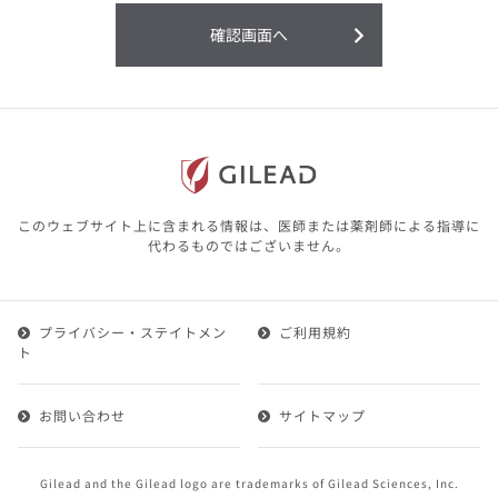
利用することまたは利用できなかったことよ
り生じる損害については一切の責任を負いか
確認画面へ
ねますので、予めご了承ください。
本サイトに含まれる医療用医薬品（開発品を
含む）の情報は、その製品またはその製品の
効能、効果を宣伝・広告するものではありま
せん。
本サイト内の情報は、医師その他医療関係者
が行なうべきアドバイスやサービスを提供す
るものではありません。本サイトに表示され
このウェブサイト上に含まれる情報は、医師または薬剤師による指導に
ている情報は、決して、医師その他医療関係
代わるものではございません。
者によるアドバイスの代わりになるものでも
ありません。
プライバシー・ステイトメン
ご利用規約
第２条（会員）
ト
1.会員とは、医療関係者の方で、本サービスの利用規約
（以下、「本規約」といいます）にご同意した上で本サ
お問い合わせ
サイトマップ
ービスに登録を申し込みギリアドがこれを承認した方を
いいます。
2.会員は、本サービスにおける会員向けのサービスを受
Gilead and the Gilead logo are trademarks of Gilead Sciences, Inc.
けることができます。