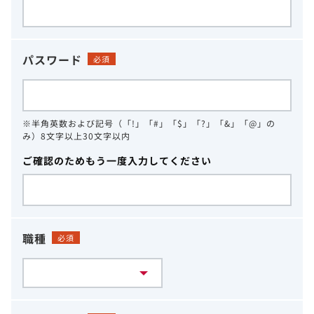
パスワード
必須
※半角英数および記号（「!」「#」「$」「?」「&」「@」の
み）8文字以上30文字以内
ご確認のためもう一度入力してください
職種
必須