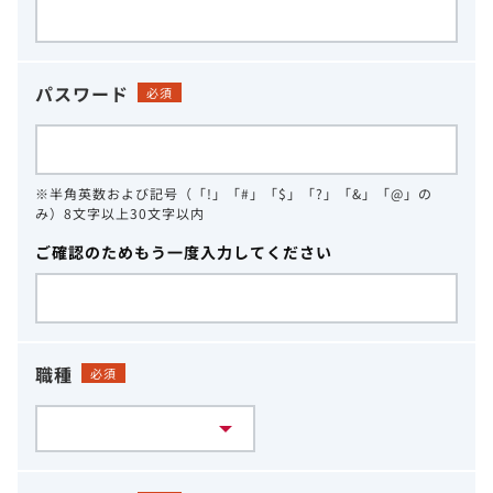
パスワード
必須
※半角英数および記号（「!」「#」「$」「?」「&」「@」の
み）8文字以上30文字以内
ご確認のためもう一度入力してください
職種
必須