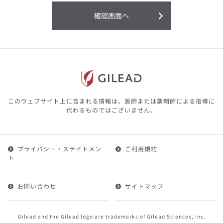
利用することまたは利用できなかったことよ
り生じる損害については一切の責任を負いか
確認画面へ
ねますので、予めご了承ください。
本サイトに含まれる医療用医薬品（開発品を
含む）の情報は、その製品またはその製品の
効能、効果を宣伝・広告するものではありま
せん。
本サイト内の情報は、医師その他医療関係者
が行なうべきアドバイスやサービスを提供す
るものではありません。本サイトに表示され
このウェブサイト上に含まれる情報は、医師または薬剤師による指導に
ている情報は、決して、医師その他医療関係
代わるものではございません。
者によるアドバイスの代わりになるものでも
ありません。
プライバシー・ステイトメン
ご利用規約
第２条（会員）
ト
1.会員とは、医療関係者の方で、本サービスの利用規約
（以下、「本規約」といいます）にご同意した上で本サ
お問い合わせ
サイトマップ
ービスに登録を申し込みギリアドがこれを承認した方を
いいます。
2.会員は、本サービスにおける会員向けのサービスを受
Gilead and the Gilead logo are trademarks of Gilead Sciences, Inc.
けることができます。