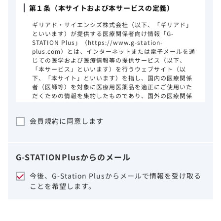
第１条（本サイトおよび本サービスの定義）
ギリアド・サイエンシズ株式会社（以下、「ギリアド」
といいます）が提供する医療関係者向け情報「G-
STATION Plus」（https://www.g-station-
plus.com）とは、インターネットまたは電子メールを通
じての医学および医療情報等の提供サービス（以下、
「本サービス」といいます）を行うウェブサイト（以
下、「本サイト」といいます）を指し、国内の医療関係
者（医師等）を対象に医療用医薬品を適正にご使用いた
だくための情報を集約したものであり、国外の医療関係
者、一般の方に対する情報提供を目的としたものではあ
りません。本サイトのご利用にあたっては、以下の注意
会員規約に同意します
事項をご熟読いただき、同意された場合のみご利用くだ
さい。
ギリアドは、本サイトのコンテンツについて
G-STATION
Plus
からのメール
細心の注意を払い、正確かつ最新の情報を提
供するように努力をしておりますが、正確
今後、G-Station Plusからメールで情報を受け取る
性、確実性、妥当性、有用性、ご利用になら
ことを希望します。
れる皆様の目的に照らした適合性および安全
性について保証するものではございません。
いかなる理由によるかを問わず、本サイトを