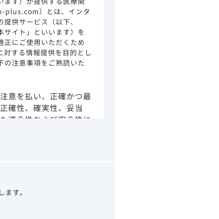
います）が提供する医療関
ion-plus.com）とは、インタ
の提供サービス（以下、
本サイト」といいます）を
適正にご使用いただくため
に対する情報提供を目的とし
下の注意事項をご熟読いた
注意を払い、正確かつ最
正確性、確実性、妥当
た適合性および安全性に
由によるかを問わず、本
より生じる損害について
さい。
の情報は、その製品また
ありません。
うべきアドバイスやサー
望します。
示されている情報は、決
わりになるものでもあり