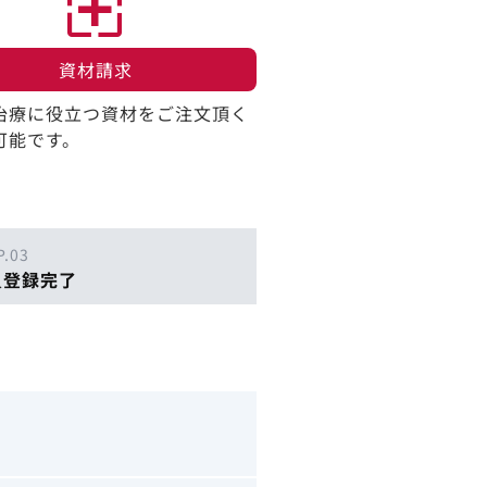
資材請求​
治療に役立つ資材をご注文頂く
可能です。
P.03
員登録完了