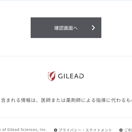
ません。
第２条（会員）
確認画面へ
1.会員とは、医療関係者の方で、本サービスの利用規約（以
にご同意した上で本サービスに登録を申し込みギリアドがこ
2.会員は、本サービスにおける会員向けのサービスを受ける
3.会員は、本サービスを利用するために必要な通信機器、ソ
随して必要となる全ての機器を準備・設置し、本サービスの
料・インターネット接続料を負担するものとします。
4.会員は、設置した機器がギリアドの示す利用環境に適合し
設定により本サービスの利用ができない場合があることを予
た、会員は、自らの費用と責任により、自己の利用環境に応
ものとします。
に含まれる情報は、医師または薬剤師による指導に代わるも
5.会員は、登録した会員情報に変更が生じた場合には、その
置されている会員情報変更ページより、変更の手続きを行う
第３条（利用規約の適用）
 of Gilead Sciences, Inc.
プライバシー・ステイトメント
ご利