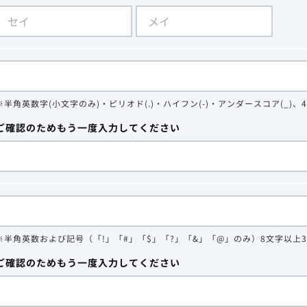
※半角英数字(小文字のみ)・ピリオド(.)・ハイフン(-)・アンダースコア(_)、
ご確認のためもう一度入力してください
※半角英数および記号（「!」「#」「$」「?」「&」「@」のみ）8文字以上
ご確認のためもう一度入力してください