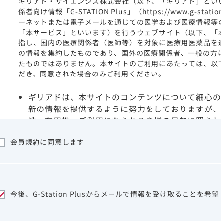
ギリアド・サイエンシズ株式会社（以下、「ギリアド」とい
係者向け情報「G-STATION Plus」（https://www.g-stat
ーネットまたは電子メールを通じての医学および医療情報等
「本サービス」といいます）を行うウェブサイト（以下、「
指し、国内の医療関係者（医師等）を対象に医療用医薬品を
の情報を集約したものであり、国外の医療関係者、一般の方
たものではありません。本サイトのご利用にあたっては、以
だき、同意された場合のみご利用ください。
ギリアドは、本サイトのコンテンツについて細心の
新の情報を提供するように努力をしておりますが、
性、有用性、ご利用になられる皆様の目的に照らし
ついて保証するものではございません。いかなる理
会員規約に同意します
サイトを利用することまたは利用できなかったこと
は一切の責任を負いかねますので、予めご了承くだ
本サイトに含まれる医療用医薬品（開発品を含む）
はその製品の効能、効果を宣伝・広告するものでは
本サイト内の情報は、医師その他医療関係者が行な
今後、G-Station Plusからメールで情報を受け取ることを希
ビスを提供するものではありません。本サイトに表
して、医師その他医療関係者によるアドバイスの代