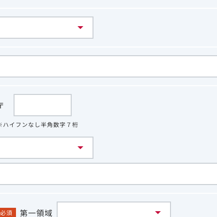
〒
※ハイフンなし半角数字７桁
第一領域
必須