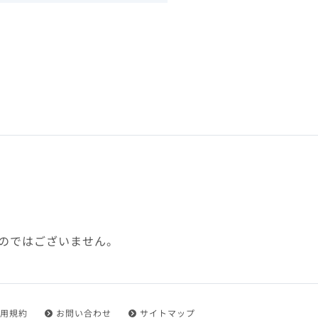
下、「本規約」といいます）
れを承認した方をいいます。
ことができます。
フトウェア、その他それに付
利用に関わる一切の通信
ていない場合や自らの機器の
め了承するものとします。ま
じたセキュリティ対策を行う
のではございません。
都度速やかに本サイト内に設
ものとします。
用規約
お問い合わせ
サイトマップ