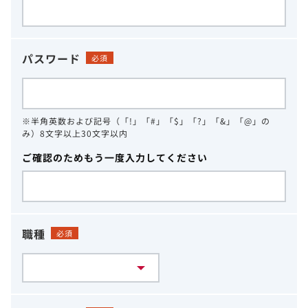
パスワード
必須
※半角英数および記号（「!」「#」「$」「?」「&」「@」の
み）8文字以上30文字以内
ご確認のためもう一度入力してください
職種
必須