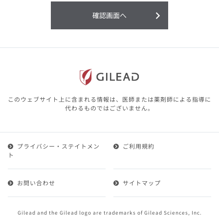
利用することまたは利用できなかったことよ
り生じる損害については一切の責任を負いか
確認画面へ
ねますので、予めご了承ください。
本サイトに含まれる医療用医薬品（開発品を
含む）の情報は、その製品またはその製品の
効能、効果を宣伝・広告するものではありま
せん。
本サイト内の情報は、医師その他医療関係者
が行なうべきアドバイスやサービスを提供す
るものではありません。本サイトに表示され
このウェブサイト上に含まれる情報は、医師または薬剤師による指導に
ている情報は、決して、医師その他医療関係
代わるものではございません。
者によるアドバイスの代わりになるものでも
ありません。
プライバシー・ステイトメン
ご利用規約
第２条（会員）
ト
1.会員とは、医療関係者の方で、本サービスの利用規約
（以下、「本規約」といいます）にご同意した上で本サ
お問い合わせ
サイトマップ
ービスに登録を申し込みギリアドがこれを承認した方を
いいます。
2.会員は、本サービスにおける会員向けのサービスを受
Gilead and the Gilead logo are trademarks of Gilead Sciences, Inc.
けることができます。