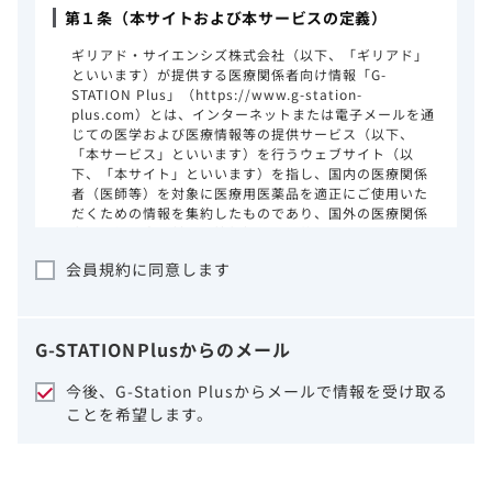
第１条（本サイトおよび本サービスの定義）
ギリアド・サイエンシズ株式会社（以下、「ギリアド」
といいます）が提供する医療関係者向け情報「G-
STATION Plus」（https://www.g-station-
plus.com）とは、インターネットまたは電子メールを通
じての医学および医療情報等の提供サービス（以下、
「本サービス」といいます）を行うウェブサイト（以
下、「本サイト」といいます）を指し、国内の医療関係
者（医師等）を対象に医療用医薬品を適正にご使用いた
だくための情報を集約したものであり、国外の医療関係
者、一般の方に対する情報提供を目的としたものではあ
りません。本サイトのご利用にあたっては、以下の注意
会員規約に同意します
事項をご熟読いただき、同意された場合のみご利用くだ
さい。
ギリアドは、本サイトのコンテンツについて
G-STATION
Plus
からのメール
細心の注意を払い、正確かつ最新の情報を提
供するように努力をしておりますが、正確
今後、G-Station Plusからメールで情報を受け取る
性、確実性、妥当性、有用性、ご利用になら
ことを希望します。
れる皆様の目的に照らした適合性および安全
性について保証するものではございません。
いかなる理由によるかを問わず、本サイトを