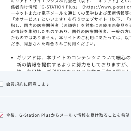
ギリアド・サイエンシズ株式会社（以下、「ギリアド」とい
係者向け情報「G-STATION Plus」（https://www.g-stat
ーネットまたは電子メールを通じての医学および医療情報等
「本サービス」といいます）を行うウェブサイト（以下、「
指し、国内の医療関係者（医師等）を対象に医療用医薬品を
の情報を集約したものであり、国外の医療関係者、一般の方
たものではありません。本サイトのご利用にあたっては、以
だき、同意された場合のみご利用ください。
ギリアドは、本サイトのコンテンツについて細心の
新の情報を提供するように努力をしておりますが、
性、有用性、ご利用になられる皆様の目的に照らし
ついて保証するものではございません。いかなる理
会員規約に同意します
サイトを利用することまたは利用できなかったこと
は一切の責任を負いかねますので、予めご了承くだ
本サイトに含まれる医療用医薬品（開発品を含む）
はその製品の効能、効果を宣伝・広告するものでは
本サイト内の情報は、医師その他医療関係者が行な
今後、G-Station Plusからメールで情報を受け取ることを希
ビスを提供するものではありません。本サイトに表
して、医師その他医療関係者によるアドバイスの代