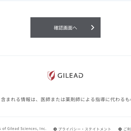
ません。
第２条（会員）
確認画面へ
1.会員とは、医療関係者の方で、本サービスの利用規約（以
にご同意した上で本サービスに登録を申し込みギリアドがこ
2.会員は、本サービスにおける会員向けのサービスを受ける
3.会員は、本サービスを利用するために必要な通信機器、ソ
随して必要となる全ての機器を準備・設置し、本サービスの
料・インターネット接続料を負担するものとします。
4.会員は、設置した機器がギリアドの示す利用環境に適合し
設定により本サービスの利用ができない場合があることを予
た、会員は、自らの費用と責任により、自己の利用環境に応
ものとします。
に含まれる情報は、医師または薬剤師による指導に代わるも
5.会員は、登録した会員情報に変更が生じた場合には、その
置されている会員情報変更ページより、変更の手続きを行う
第３条（利用規約の適用）
 of Gilead Sciences, Inc.
プライバシー・ステイトメント
ご利