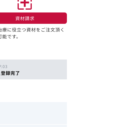
資材請求​
治療に役立つ資材をご注文頂く
可能です。
P.03
員登録完了