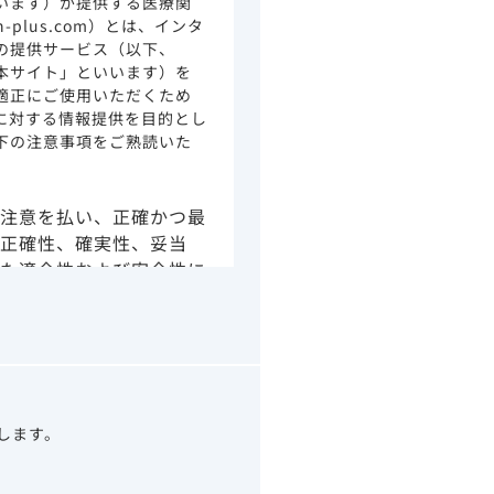
います）が提供する医療関
ion-plus.com）とは、インタ
の提供サービス（以下、
本サイト」といいます）を
適正にご使用いただくため
に対する情報提供を目的とし
下の注意事項をご熟読いた
注意を払い、正確かつ最
正確性、確実性、妥当
た適合性および安全性に
由によるかを問わず、本
より生じる損害について
さい。
の情報は、その製品また
ありません。
うべきアドバイスやサー
望します。
示されている情報は、決
わりになるものでもあり