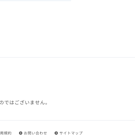
下、「本規約」といいます）
れを承認した方をいいます。
ことができます。
フトウェア、その他それに付
利用に関わる一切の通信
ていない場合や自らの機器の
め了承するものとします。ま
じたセキュリティ対策を行う
のではございません。
都度速やかに本サイト内に設
ものとします。
用規約
お問い合わせ
サイトマップ