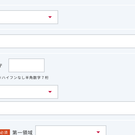
〒
※ハイフンなし半角数字７桁
第一領域
必須