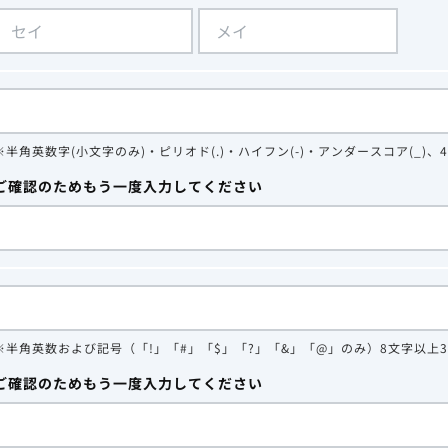
※半角英数字(小文字のみ)・ピリオド(.)・ハイフン(-)・アンダースコア(_)、
ご確認のためもう一度入力してください
※半角英数および記号（「!」「#」「$」「?」「&」「@」のみ）8文字以上
ご確認のためもう一度入力してください