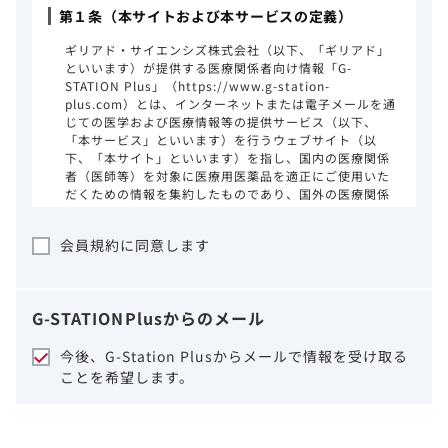
第１条（本サイトおよび本サービスの定義）
ギリアド・サイエンシズ株式会社（以下、「ギリアド」
といいます）が提供する医療関係者向け情報「G-
STATION Plus」（https://www.g-station-
plus.com）とは、インターネットまたは電子メールを通
じての医学および医療情報等の提供サービス（以下、
「本サービス」といいます）を行うウェブサイト（以
下、「本サイト」といいます）を指し、国内の医療関係
者（医師等）を対象に医療用医薬品を適正にご使用いた
だくための情報を集約したものであり、国外の医療関係
者、一般の方に対する情報提供を目的としたものではあ
りません。本サイトのご利用にあたっては、以下の注意
会員規約に同意します
事項をご熟読いただき、同意された場合のみご利用くだ
さい。
ギリアドは、本サイトのコンテンツについて
G-STATION
Plus
からのメール
細心の注意を払い、正確かつ最新の情報を提
供するように努力をしておりますが、正確
今後、G-Station Plusからメールで情報を受け取る
性、確実性、妥当性、有用性、ご利用になら
ことを希望します。
れる皆様の目的に照らした適合性および安全
性について保証するものではございません。
いかなる理由によるかを問わず、本サイトを