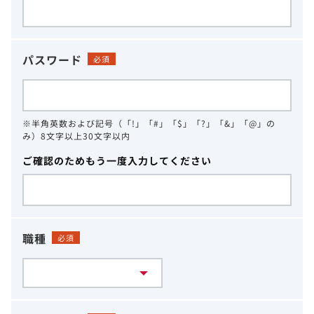
パスワード
必須
※半角英数および記号（「!」「#」「$」「?」「&」「@」の
み）8文字以上30文字以内
ご確認のためもう一度入力してください
職種
必須