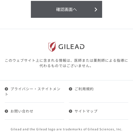
利用することまたは利用できなかったことよ
り生じる損害については一切の責任を負いか
確認画面へ
ねますので、予めご了承ください。
本サイトに含まれる医療用医薬品（開発品を
含む）の情報は、その製品またはその製品の
効能、効果を宣伝・広告するものではありま
せん。
本サイト内の情報は、医師その他医療関係者
が行なうべきアドバイスやサービスを提供す
るものではありません。本サイトに表示され
このウェブサイト上に含まれる情報は、医師または薬剤師による指導に
ている情報は、決して、医師その他医療関係
代わるものではございません。
者によるアドバイスの代わりになるものでも
ありません。
プライバシー・ステイトメン
ご利用規約
第２条（会員）
ト
1.会員とは、医療関係者の方で、本サービスの利用規約
（以下、「本規約」といいます）にご同意した上で本サ
お問い合わせ
サイトマップ
ービスに登録を申し込みギリアドがこれを承認した方を
いいます。
2.会員は、本サービスにおける会員向けのサービスを受
Gilead and the Gilead logo are trademarks of Gilead Sciences, Inc.
けることができます。