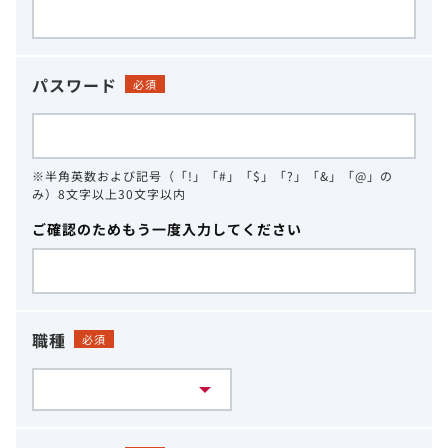
パスワード
必須
※半角英数および記号（「!」「#」「$」「?」「&」「@」の
み）8文字以上30文字以内
ご確認のためもう一度入力してください
職種
必須