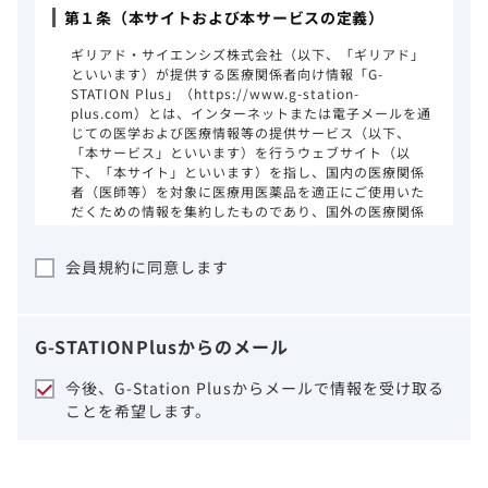
第１条（本サイトおよび本サービスの定義）
ギリアド・サイエンシズ株式会社（以下、「ギリアド」
といいます）が提供する医療関係者向け情報「G-
STATION Plus」（https://www.g-station-
plus.com）とは、インターネットまたは電子メールを通
じての医学および医療情報等の提供サービス（以下、
「本サービス」といいます）を行うウェブサイト（以
下、「本サイト」といいます）を指し、国内の医療関係
者（医師等）を対象に医療用医薬品を適正にご使用いた
だくための情報を集約したものであり、国外の医療関係
者、一般の方に対する情報提供を目的としたものではあ
りません。本サイトのご利用にあたっては、以下の注意
会員規約に同意します
事項をご熟読いただき、同意された場合のみご利用くだ
さい。
ギリアドは、本サイトのコンテンツについて
G-STATION
Plus
からのメール
細心の注意を払い、正確かつ最新の情報を提
供するように努力をしておりますが、正確
今後、G-Station Plusからメールで情報を受け取る
性、確実性、妥当性、有用性、ご利用になら
ことを希望します。
れる皆様の目的に照らした適合性および安全
性について保証するものではございません。
いかなる理由によるかを問わず、本サイトを