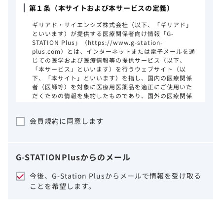
第１条（本サイトおよび本サービスの定義）
ギリアド・サイエンシズ株式会社（以下、「ギリアド」
といいます）が提供する医療関係者向け情報「G-
STATION Plus」（https://www.g-station-
plus.com）とは、インターネットまたは電子メールを通
じての医学および医療情報等の提供サービス（以下、
「本サービス」といいます）を行うウェブサイト（以
下、「本サイト」といいます）を指し、国内の医療関係
者（医師等）を対象に医療用医薬品を適正にご使用いた
だくための情報を集約したものであり、国外の医療関係
者、一般の方に対する情報提供を目的としたものではあ
りません。本サイトのご利用にあたっては、以下の注意
会員規約に同意します
事項をご熟読いただき、同意された場合のみご利用くだ
さい。
ギリアドは、本サイトのコンテンツについて
G-STATION
Plus
からのメール
細心の注意を払い、正確かつ最新の情報を提
供するように努力をしておりますが、正確
今後、G-Station Plusからメールで情報を受け取る
性、確実性、妥当性、有用性、ご利用になら
ことを希望します。
れる皆様の目的に照らした適合性および安全
性について保証するものではございません。
いかなる理由によるかを問わず、本サイトを