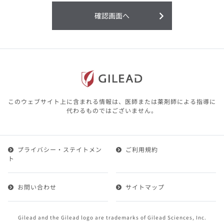
利用することまたは利用できなかったことよ
り生じる損害については一切の責任を負いか
確認画面へ
ねますので、予めご了承ください。
本サイトに含まれる医療用医薬品（開発品を
含む）の情報は、その製品またはその製品の
効能、効果を宣伝・広告するものではありま
せん。
本サイト内の情報は、医師その他医療関係者
が行なうべきアドバイスやサービスを提供す
るものではありません。本サイトに表示され
このウェブサイト上に含まれる情報は、医師または薬剤師による指導に
ている情報は、決して、医師その他医療関係
代わるものではございません。
者によるアドバイスの代わりになるものでも
ありません。
プライバシー・ステイトメン
ご利用規約
第２条（会員）
ト
1.会員とは、医療関係者の方で、本サービスの利用規約
（以下、「本規約」といいます）にご同意した上で本サ
お問い合わせ
サイトマップ
ービスに登録を申し込みギリアドがこれを承認した方を
いいます。
2.会員は、本サービスにおける会員向けのサービスを受
Gilead and the Gilead logo are trademarks of Gilead Sciences, Inc.
けることができます。