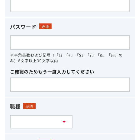
パスワード
必須
※半角英数および記号（「!」「#」「$」「?」「&」「@」の
み）8文字以上30文字以内
ご確認のためもう一度入力してください
職種
必須