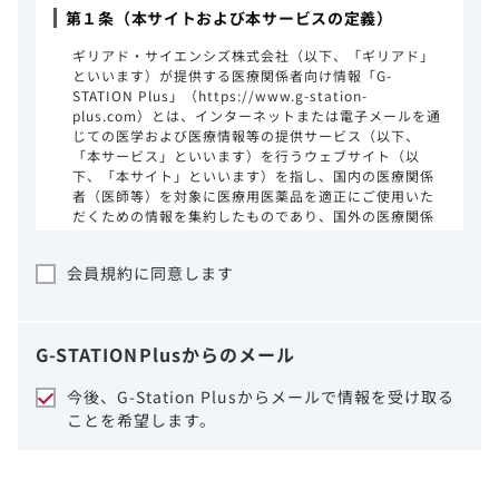
第１条（本サイトおよび本サービスの定義）
ギリアド・サイエンシズ株式会社（以下、「ギリアド」
といいます）が提供する医療関係者向け情報「G-
STATION Plus」（https://www.g-station-
plus.com）とは、インターネットまたは電子メールを通
じての医学および医療情報等の提供サービス（以下、
「本サービス」といいます）を行うウェブサイト（以
下、「本サイト」といいます）を指し、国内の医療関係
者（医師等）を対象に医療用医薬品を適正にご使用いた
だくための情報を集約したものであり、国外の医療関係
者、一般の方に対する情報提供を目的としたものではあ
りません。本サイトのご利用にあたっては、以下の注意
会員規約に同意します
事項をご熟読いただき、同意された場合のみご利用くだ
さい。
ギリアドは、本サイトのコンテンツについて
G-STATION
Plus
からのメール
細心の注意を払い、正確かつ最新の情報を提
供するように努力をしておりますが、正確
今後、G-Station Plusからメールで情報を受け取る
性、確実性、妥当性、有用性、ご利用になら
ことを希望します。
れる皆様の目的に照らした適合性および安全
性について保証するものではございません。
いかなる理由によるかを問わず、本サイトを