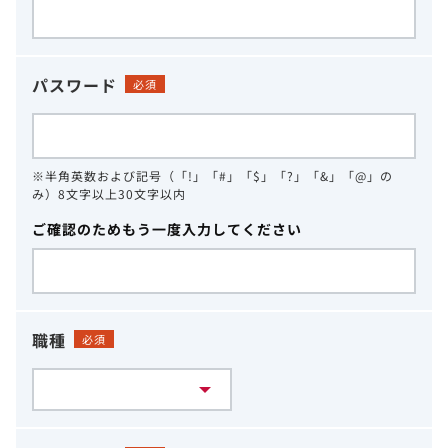
パスワード
必須
※半角英数および記号（「!」「#」「$」「?」「&」「@」の
み）8文字以上30文字以内
ご確認のためもう一度入力してください
職種
必須