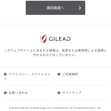
利用することまたは利用できなかったことよ
り生じる損害については一切の責任を負いか
確認画面へ
ねますので、予めご了承ください。
本サイトに含まれる医療用医薬品（開発品を
含む）の情報は、その製品またはその製品の
効能、効果を宣伝・広告するものではありま
せん。
本サイト内の情報は、医師その他医療関係者
が行なうべきアドバイスやサービスを提供す
るものではありません。本サイトに表示され
このウェブサイト上に含まれる情報は、医師または薬剤師による指導に
ている情報は、決して、医師その他医療関係
代わるものではございません。
者によるアドバイスの代わりになるものでも
ありません。
プライバシー・ステイトメン
ご利用規約
第２条（会員）
ト
1.会員とは、医療関係者の方で、本サービスの利用規約
（以下、「本規約」といいます）にご同意した上で本サ
お問い合わせ
サイトマップ
ービスに登録を申し込みギリアドがこれを承認した方を
いいます。
2.会員は、本サービスにおける会員向けのサービスを受
Gilead and the Gilead logo are trademarks of Gilead Sciences, Inc.
けることができます。