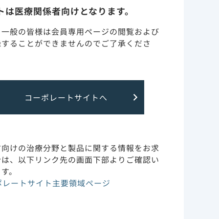
トは医療関係者向けとなります。
適格性の確認
し、腫瘍細
・一般の皆様は会員専用ページの閲覧および
録することができませんのでご了承くださ
副作用・安全性情報
作用機序
コーポレートサイトへ
臨床成績
動画コンテンツ
方向けの治療分野と製品に関する情報をお求
合は、以下リンク先の画面下部よりご確認い
CAR T細胞療法の紹介
ます。
ポレートサイト主要領域ページ
イエスカルタの治療