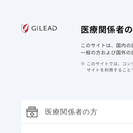
ギリアド・サイエンシズの
医療関
医療関係者
領域情報
製品情報
このサイトは、国内の
TOP
製品情報 | CAR T細胞療法 | イエスカルタ
CAR
一般の方および国外の
このサイトでは、コンテ
CAR
サイトを利用することで
CAR T細胞療法とは
医療関係者の方
CAR T細胞療法は、患者から採取したT細胞にキメラ抗原