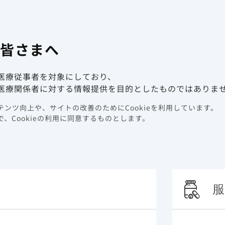
有害事象報
係者向け情報サイト
の皆さまへ
動画ライブラリ
イベント情報
医療従事者を対象にしており、
 T細胞療法の紹介
医療関係者に対する情報提供を目的としたものではありま
ンツ向上や、サイトの改善のためにCookieを利用しています。
 T細胞療法の紹介
、Cookieの利用に同意するものとします。
服
受容体（chimeric antigen receptor：CAR）