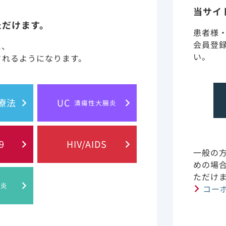
回投与することで、抗腫瘍効果が期待されます。
当サイ
ただけます。
胞に導入されます。導入されたT細胞の細胞膜にCARが発現
患者様
揮すると考えられています。
会員登
と、
い。
されるようになります。
胞療法
UC
潰瘍性大腸炎
9
HIV/AIDS
一般の
めの場
ただけ
肝炎
コー