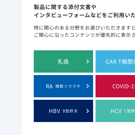
伝子を導入して製造したCAR T細胞を患者に単
製品に関する添付文書や
インタビューフォームなどをご利用い
CAR遺伝子はウイルスベクターにより患者のT細
胞に発現している抗原と結合して抗腫瘍効果を発
特に関心のある分野をお選びいただきます
ご関心に沿ったコンテンツが優先的に表示
齋藤章治 他: 信州医学雑誌 66（6）, 425-433, 2018
乳癌
CAR T細
RA
COVID-1
関節リウマチ
HBV
HCV
B型肝炎
C型