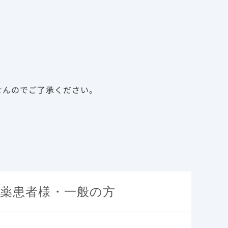
告
資料請求
新規会員登録
ログイン
診療サポート資材
メディカルアフェアーズ
せんのでご了承ください。
薬患者様・一般の方
特性
をコードする遺
基本情報