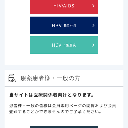
HIV/AIDS
実臨床 先生方の声の一覧に戻る
HBV
B型肝炎
HCV
C型肝炎
このウェブサイト上に含まれる情報は、医師または薬剤師による指導に
代わるものではございません。
服薬患者様・一般の方
プライバシー・ステイトメン
ご利用規約
ト
当サイトは医療関係者向けとなります。
お問い合わせ
サイトマップ
患者様・一般の皆様は会員専用ページの閲覧および会員
登録することができませんのでご了承ください。
Gilead and the Gilead logo are trademarks of Gilead Sciences, Inc.