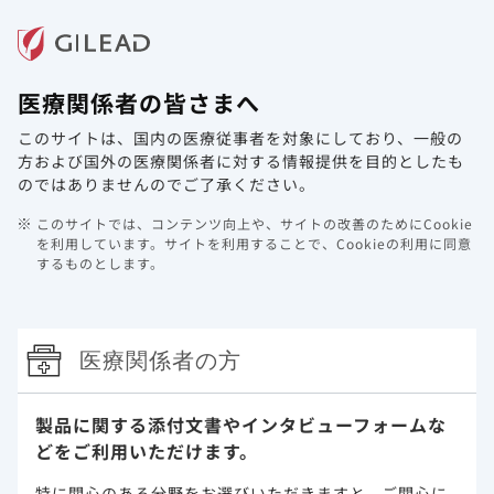
メニュー
医療関係者の皆さまへ
ホーム
製品情報
動画ライブラリ
Web講演会
このサイトは、国内の医療従事者を対象にしており、
一般の
学会記録集 最新情報から読み解く
方および国外の医療関係者に対する情報提供を目的としたも
COVID-19の入院対象患者像（おもと
のではありませんのでご了承ください。
会グループ特別顧問 琉球大学名誉教
このサイトでは、コンテンツ向上や、サイトの改善のためにCookie
授 藤田 次郎 先生）（りんくう総合
を利用しています。
サイトを利用することで、Cookieの利用に同意
するものとします。
医療センター総合内科・感染症内科部
長兼感染症センター長 倭 正也 先
生）
医療関係者の方
2024年9月30日
製品に関する添付文書や
インタビューフォームな
どをご利用いただけます。
特に関心のある分野をお選びいただきますと、
ご関心に