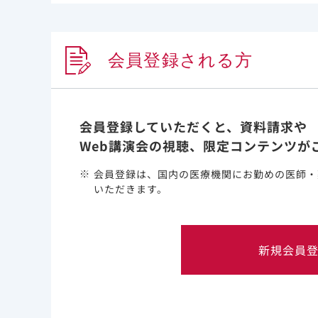
耐性検査を実施し結果が得られた3つ
変異の発現は認められませんでした。
会員登録される方
ビクタルビ配合錠の安全性
重大な副作用として、腎不全又は重度
会員登録していただくと、資料請求や
の肝腫大（脂肪肝）（頻度不明）が現
Web講演会の視聴、限定コンテンツが
下痢、疲労（2%以上）が報告されてい
電子化された添付文書の副作用および
会員登録は、国内の医療機関にお勤めの医師・
いただきます。
新規会員
投与方法