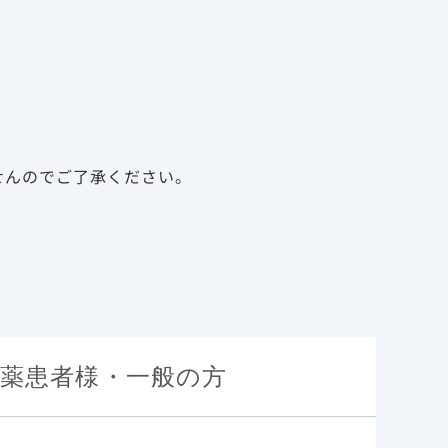
告
資料請求
新規会員登録
ログイン
診療サポート資材
メディカルアフェアーズ
せんのでご了承ください。
薬患者様・一般の方
特性
基本情報