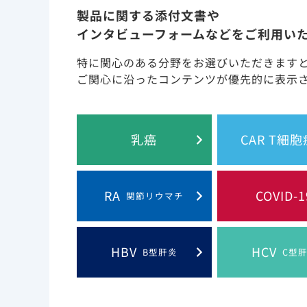
製品に関する添付文書や
インタビューフォームなどをご利用い
ビクタルビ配合錠は、ビクテグラビル
含有する配合錠です。
特に関心のある分野をお選びいただきます
ご関心に沿ったコンテンツが優先的に表示
ビクタルビ配合錠は、1日1回1錠、食
乳癌
CAR T細
ビクタルビ配合錠は、抗HIV薬による治
RA
COVID-1
イルス学的に抑制されているHIV-1
関節リウマチ
成しました。
HBV
HCV
B型肝炎
C型