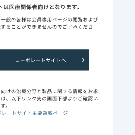
トは医療関係者向けとなります。
副作用・安全性情報・RMP
の3成分を
・一般の皆様は会員専用ページの閲覧および
録することができませんのでご了承くださ
作用機序
臨床成績
投与方法
コーポレートサイトへ
HIV耐性変異
経験がありウ
LTS
抑制率を達
方向けの治療分野と製品に関する情報をお求
合は、以下リンク先の画面下部よりご確認い
（海外データ）
テノホビル アラフェナミ
ます。
ド（TAF）の抗ウイルス作
海外データ）
ポレートサイト主要領域ページ
用・安全性
海外データ）
海外データ）
コンテンツライブラリー