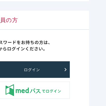
新たな耐性
コンテンツ検索
会員の方
FAQ
による重度
パスワードをお持ちの方は、
い、悪心、
からログインください。
基本情報
ログイン
臨床成績