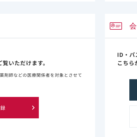
の第Ⅲ相試験において、ビクタルビ配合錠の成分に対して、
の腎機能障害（頻度不明）、乳酸アシドーシス及び脂肪沈着
ID・
れることがあります。主な副作用として、頭痛、浮動性めま
ご覧いただけます。
こちら
ます。
臨床成績の安全性の結果をご参照ください。
薬剤師などの医療関係者を対象とさせて
登録