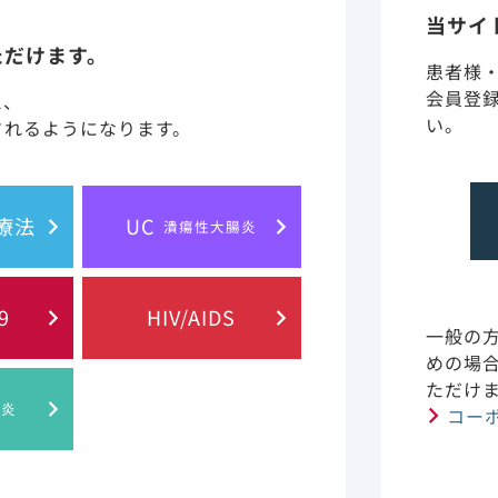
当サイ
ただけます。
、エムトリシタビン、テノホビルアラフェナミドフマル酸塩
患者様
会員登
と、
い。
されるようになります。
事の有無にかかわらず服用できる配合錠です。
胞療法
UC
潰瘍性大腸炎
療経験がないHIV-1感染症患者および抗HIV薬による治療
9
HIV/AIDS
感染症患者を対象とした臨床試験において、高いウイルス学的
一般の
めの場
1489/1490試験 試験概要
ただけ
1844試験 試験概要（
肝炎
コー
1878試験 試験概要（
4030試験 試験概要（