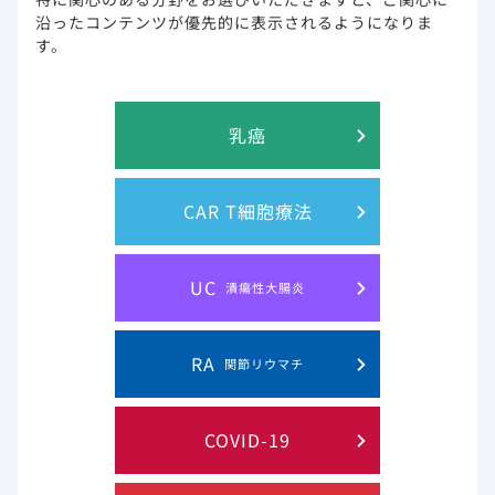
2016.
沿ったコンテンツが優先的に表示されるようになりま
〔利益相反〕本研究はGilead社の資金により実施された。
す。
試験概要
ウイルス学的効果
乳癌
腎機能・骨代謝
CAR T細胞療法
有害事象/臨床検査値異常
UC
潰瘍性大腸炎
RA
試験概要
関節リウマチ
試験の概要は以下のとおりです。
COVID-19