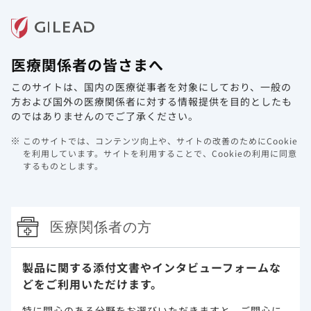
メニュー
医療関係者の皆さまへ
ホーム
製品情報
動画ライブラリ
Web講演会
このサイトは、国内の医療従事者を対象にしており、
一般の
311-1089試験
方および国外の医療関係者に対する情報提供を目的としたも
のではありませんのでご了承ください。
311-1089試験（1089試験）（海外デー
このサイトでは、コンテンツ向上や、サイトの改善のためにCookie
タ、国際共同治験）
を利用しています。
サイトを利用することで、Cookieの利用に同意
するものとします。
エムトリシタビン/テノホビルDFを含むレジメンによりウイル
ス学的に抑制されている 成人HIV-1感染症患者
エムトリシタビン/テノホビルDF（FTC/TDF）＋キードラッ
医療関係者の方
グによりウイルス学的に抑制されている 成人HIV-1感染症患
者を対象とした、デシコビ配合錠への切り替えと前治療継続
との比較試験
製品に関する添付文書や
インタビューフォームな
どをご利用いただけます。
・Gilead社：社内資料 311-1089試験［承認時評価資料］
・Gallant JE. et al. : Lancet HIV. 3（4）： e158-e165,
特に関心のある分野をお選びいただきますと、
ご関心に