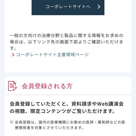
週【主要評価項目】）
コーポレートサイトへ
主要評価項目である投与48週時の血漿中HIV-1 RNA量が50
copies/mL未満でウイルス学的有効性が認められた患者の比
率は、デシコビ投与群で94.3%、対照群で93.0%、有効率の
一般の方向けの治療分野と製品に関する情報をお求めの
差は1.3%（95%信頼区間：-2.5～5.1%）であり、事前に設
場合は、以下リンク先の画面下部よりご確認いただけま
定した非劣性の基準（95％信頼区間の下限が－10％を下回ら
す。
ない場合）を満たしたことから、デシコビ投与群は対照群に
コーポレートサイト主要領域ページ
対し非劣性であることが示されました。
会員登録される方
会員登録していただくと、資料請求や
Web講演会
の視聴、限定コンテンツがご覧いただけます。
会員登録は、国内の医療機関にお勤めの医師・薬剤師などの医
療関係者を対象とさせていただきます。