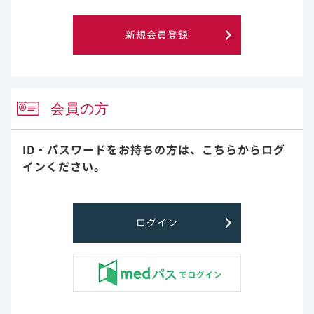
腎機能・骨代謝
新規会員登録
（1）血清クレアチニン（Cr）値のベースラインからの変化
（48週【副次評価項目】）
血清Cr値の48週時におけるベースラインからの変化は、デシ
会員の方
コビ投与群で－0.08mg/dL、前治療継続群で－0.04mg/dLで
した。
ID・パスワードをお持ちの方は、
こちらからログ
インください。
ログイン