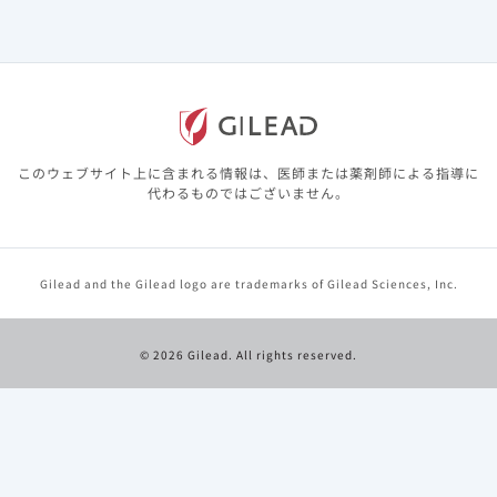
（2）尿中蛋白質/Cr比のベースラインからの変化（48週【副
次評価項目】）
デシコビ投与群では、ベースラインから尿中総蛋白/Cr比、尿
※1
※2
中アルブミン/Cr比、尿中RBP
/Cr比、尿中β
MG
/Cr比は
2
このウェブサイト上に含まれる情報は、医師または薬剤師による指導に
低下していました。
代わるものではございません。
Gilead and the Gilead logo are trademarks of Gilead Sciences, Inc.
© 2026 Gilead. All rights reserved.