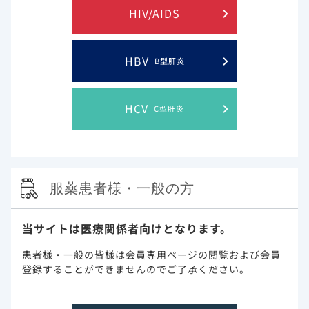
HIV/AIDS
HBV
B型肝炎
HCV
C型肝炎
服薬患者様・一般の方
当サイトは医療関係者向けとなります。
患者様・一般の皆様は会員専用ページの閲覧および会員
HIV-1に対するウイルス学的効果：FDA
登録することができませんのでご了承ください。
Snapshot解析（24週【主要評価項目】、48
週【副次評価項目】）