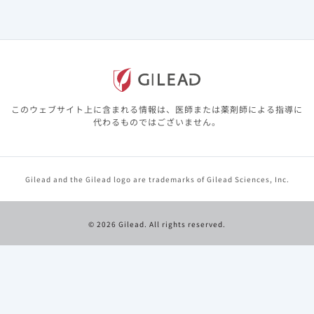
投与48週までの有害事象とその内訳及びグレード3又は4の臨
床検査値異常を以下に示します。
（1）有害事象（48週【副次評価項目】）
このウェブサイト上に含まれる情報は、医師または薬剤師による指導に
代わるものではございません。
Gilead and the Gilead logo are trademarks of Gilead Sciences, Inc.
© 2026 Gilead. All rights reserved.
（2）コホート2で5％以上発現した有害事象（48週【副次評
価項目】）