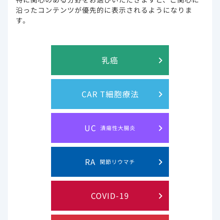
沿ったコンテンツが優先的に表示されるようになりま
す。
試験概要
乳癌
HIV-1に対するウイルス学的効果
CAR T細胞療法
有害事象/臨床検査値異常
UC
潰瘍性大腸炎
試験概要
RA
関節リウマチ
試験の概要は以下のとおりです。
COVID-19