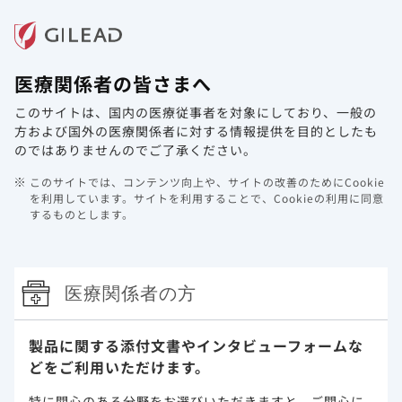
メニュー
医療関係者の皆さまへ
ホーム
製品情報
動画ライブラリ
Web講演会
このサイトは、国内の医療従事者を対象にしており、
一般の
292-1249試験
方および国外の医療関係者に対する情報提供を目的としたも
のではありませんのでご了承ください。
292-1249試験（1249試験）（海外デー
このサイトでは、コンテンツ向上や、サイトの改善のためにCookie
タ、国際共同治験）
を利用しています。
サイトを利用することで、Cookieの利用に同意
するものとします。
抗HIV薬による治療経験がない又は抗HIV薬によりウイルス学
的抑制が得られている 成人HIV-1/HBV重複感染症患者
HIV-1/HBV重複感染の成人患者を対象とした、ゲンボイヤ配
医療関係者の方
合錠の有効性及び安全性試験
・Gilead社：社内資料 292-1249試験［承認時評価資料］
製品に関する添付文書や
インタビューフォームな
・Gallant J. et al.: J Acquir Immune Defic Syndr. 73 (3) :
どをご利用いただけます。
294-298, 2016.
〔利益相反〕本研究はGilead社の資金により実施された。
特に関心のある分野をお選びいただきますと、
ご関心に