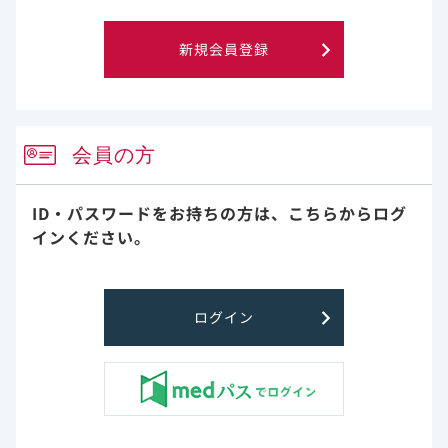
新規会員登録
＜参考情報＞ HBVに対する影響：M=F解析（24週【主要評価
項目】、48週【副次評価項目】）
投与後24週及び48週時の血漿中HBV DNA量が29 IU/mL未満
であった症例は、コホート1ではそれぞれ3例中1例及び3例中
2例、コホート2ではそれぞれ86.1%及び91.7%でした。
会員の方
ID・パスワードをお持ちの方は、
こちらからログ
インください。
ログイン
有害事象/臨床検査値異常