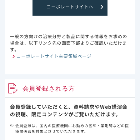
コーポレートサイトへ
投与後24週及び48週時の血漿中HIV-1 RNA量が50
copies/mL未満でウイルス学的有効性が認められた症例は、
コホート1ではそれぞれ3例中3例及び3例中2例、コホート2で
はそれぞれ94.4%及び91.7%でした。
一般の方向けの治療分野と製品に関する情報をお求めの
場合は、以下リンク先の画面下部よりご確認いただけま
す。
コーポレートサイト主要領域ページ
会員登録される方
会員登録していただくと、資料請求や
Web講演会
の視聴、限定コンテンツがご覧いただけます。
会員登録は、国内の医療機関にお勤めの医師・薬剤師などの医
療関係者を対象とさせていただきます。