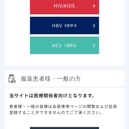
HIV/AIDS
ギリアド・サイエンシズのHIV領域における歩み
HBV
B型肝炎
日本におけるHIV/AIDSに関する取り組み
海外におけるHIV/AIDSに関する取り組み
HCV
C型肝炎
疾患TOPへ
服薬患者様・一般の方
当サイトは医療関係者向けとなります。
患者様・一般の皆様は会員専用ページの閲覧および会員
登録することができませんのでご了承ください。
このウェブサイト上に含まれる情報は、医師または薬剤師による指導に
代わるものではございません。