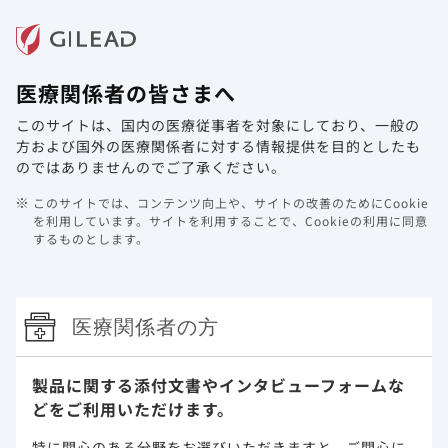
メニュー
医療関係者の皆さまへ
ホーム
製品情報
動画ライブラリ
Web講演会
このサイトは、国内の医療従事者を対象にしており、
一般の
方および国外の医療関係者に対する情報提供を目的としたも
HIV/AIDS
のではありませんのでご了承ください。
このサイトでは、コンテンツ向上や、サイトの改善のためにCookie
ギリアド・サイエンシズのHIV領域に
を利用しています。
サイトを利用することで、Cookieの利用に同意
するものとします。
おける歩み
HIV領域における歩み
医療関係者の方
ギリアド・サイエンシズは、HIV治療へのアク
セス拡大に貢献してきました。
製品に関する添付文書や
インタビューフォームな
どをご利用いただけます。
ギリアド・サイエンシズは、30年間にわたり、HIV領域のイ
特に関心のある分野をお選びいただきますと、
ご関心に