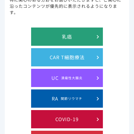
ノベーターとして、HIV感染症の治療、予防と治癒に向けた研
沿ったコンテンツが優先的に表示されるようになりま
究を行ってきました。また、発展途上国におけるHIV治療への
す。
アクセス拡大の中心的な役割を担う企業として、2006年より
後発医薬品企業とのライセンス契約を進めています。2016年
までに、1,000万人の低～中所得国の患者さんに、ギリアド・
サイエンシズのHIV治療薬をお届けしてきています。
乳癌
CAR T細胞療法
UC
潰瘍性大腸炎
RA
関節リウマチ
COVID-19