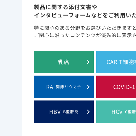
製品に関する添付文書や
エルビテグラビル
インタビューフォームなどをご利用い
特に関心のある分野をお選びいただきます
エルビテグラビルは、HIV-1インテグラーゼの阻
ご関心に沿ったコンテンツが優先的に表示
み込みを抑え、HIV-1プロウイルスの形成及び
(1)
Ⅰ及びⅡのいずれも阻害しません
。
乳癌
CAR T細
コビシスタット
RA
COVID-1
コビシスタットは、CYP3Aの選択的な阻害薬です
関節リウマチ
エムトリシタビン
HBV
HCV
B型肝炎
C型
エムトリシタビンは、シチジンの合成ヌクレオシ
(3)
三リン酸となります
。エムトリシタビン5’-三