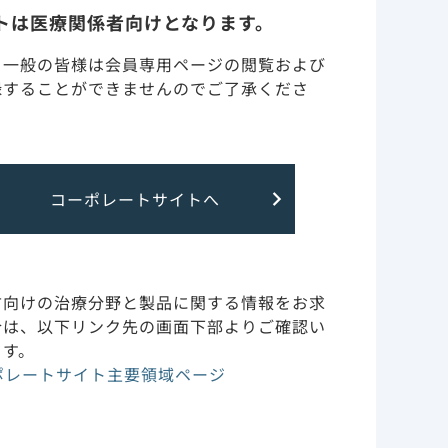
トは医療関係者向けとなります。
副作用・安全性情報・RMP
・一般の皆様は会員専用ページの閲覧および
録することができませんのでご了承くださ
NAへの組
作用機序
イソメラーゼ
臨床成績
コーポレートサイトへ
方向けの治療分野と製品に関する情報をお求
合は、以下リンク先の画面下部よりご確認い
ます。
ポレートサイト主要領域ページ
ビン5’-
-三リン酸と