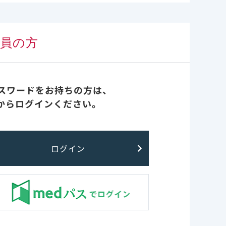
酵素の活性
トリシタビ
会員の方
パスワードをお持ちの方は、
ン酸誘導体）
からログインください。
クロファー
ン酸化を受
ノシン5’-
素の活性を
ログイン
リン酸の阻