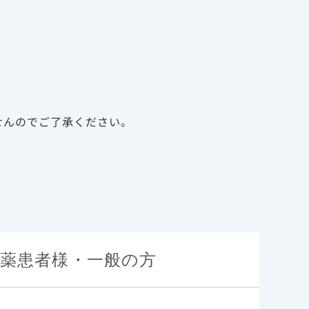
告
資料請求
新規会員登録
ログイン
診療サポート資材
メディカルアフェアーズ
せんのでご了承ください。
）であるコ
薬患者様・一般の方
特性
の4成分の
基本情報