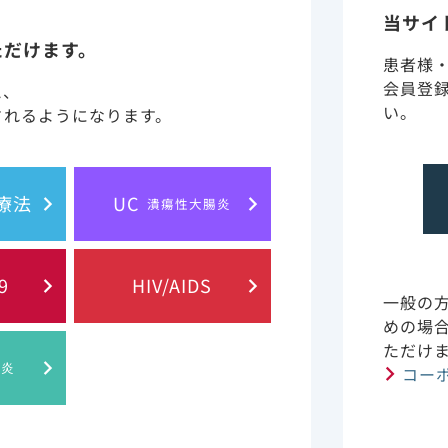
当サイ
ただけます。
患者様
会員登
と、
害薬です。インテグラーゼの阻害により、HIV-DNAの宿主D
い。
されるようになります。
ウイルス増殖を阻止します。エルビテグラビルは、ヒトトポ
胞療法
UC
潰瘍性大腸炎
9
HIV/AIDS
(2)
。
一般の
めの場
ただけ
肝炎
コー
ド誘導体であり、細胞内酵素によりリン酸化されエムトリシタ
リン酸はHIV-1逆転写酵素の基質であるデオキシシチジン5’