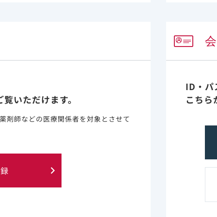
た後にDNA鎖伸長を停止させることにより、HIV-1逆転写
β、ε及びミトコンドリアDNAポリメラーゼγに対するエム
(5)
います
。
ド
ID・
ホンアミド酸プロドラッグ（2'-デオキシアデノシン一リ
ご覧いただけます。
こちら
安定性が高く、細胞内透過性を有し、末梢血単核細胞及びマ
内にテノホビルを送達します。その後細胞内酵素によりリ
薬剤師などの医療関係者を対象とさせて
ル二リン酸は、HIV-1逆転写酵素の基質であるデオキシアデ
後にDNA鎖伸長を停止させることにより、HIV-1逆転写酵
びミトコンドリアDNAポリメラーゼγに対するテノホビル二
登録