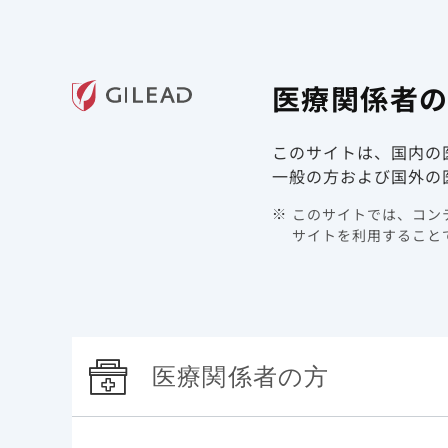
ギリアド・サイエンシズの
医療関
医療関係者
領域情報
製品情報
このサイトは、国内の
TOP
製品情報 | HIV/AIDS | ゲンボイヤ
作用機序
一般の方および国外の
このサイトでは、コンテ
作用
サイトを利用することで
ゲンボイヤ配合錠は、インテグラーゼ阻害薬であ
医療関係者の方
ビシスタット、核酸系逆転写酵素阻害薬であるエ
固定用量を含有する配合錠です。 各薬剤の作用