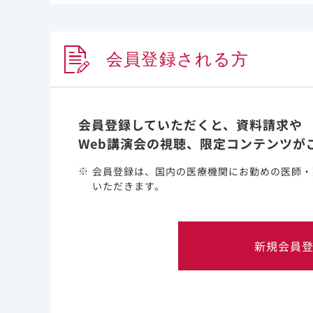
競合すること及び新生ウイルスDNAに取り込まれ
(4)
を阻害します
。哺乳類のDNAポリメラーゼα、
ン5’-三リン酸の阻害作用は弱いことが示されて
会員登録される方
テノホビル アラフェナミ
会員登録していただくと、資料請求や
テノホビル アラフェナミドは、テノホビルのホス
Web講演会の視聴、限定コンテンツが
です。テノホビル アラフェナミドは、血漿中の
ジ中のカテプシンAにより加水分解を受けて細胞
会員登録は、国内の医療機関にお勤めの医師・
いただきます。
(6)
け、テノホビル二リン酸となります
。テノホビ
三リン酸と競合すること及びDNAに取り込まれた
阻害します。哺乳類のDNAポリメラーゼα、β及
(7)
害作用は弱いことが示されています
。
新規会員