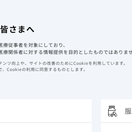
有害事象報
係者向け情報サイト
の皆さまへ
動画ライブラリ
イベント情報
医療従事者を対象にしており、
医療関係者に対する情報提供を目的としたものではありま
ンツ向上や、サイトの改善のためにCookieを利用しています。
機序
、Cookieの利用に同意するものとします。
るエルビテグラビル、薬物動態学的増強因子（ブースター
服
ムトリシタビン及びテノホビル アラフェナミドフマル酸塩
機序を以下に示します。