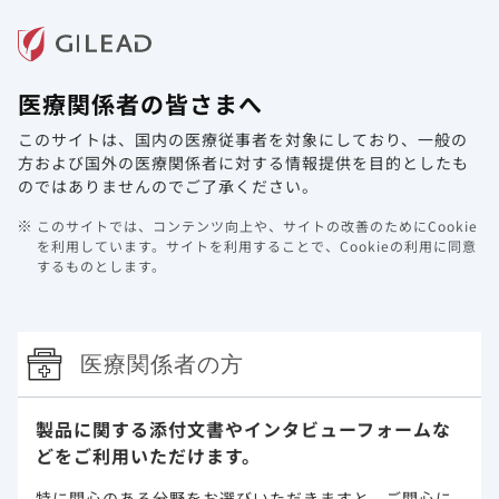
メニュー
医療関係者の皆さまへ
ホーム
製品情報
動画ライブラリ
Web講演会
このサイトは、国内の医療従事者を対象にしており、
一般の
副作用・安全性情報・RMP
方および国外の医療関係者に対する情報提供を目的としたも
のではありませんのでご了承ください。
副作用
このサイトでは、コンテンツ向上や、サイトの改善のためにCookie
を利用しています。
サイトを利用することで、Cookieの利用に同意
副作用及び臨床検査値異常
するものとします。
抗HIV薬による治療経験がないHIV-1感染症患者を対象とした
本剤の海外臨床試験（投与後96週時）において、866例中367
医療関係者の方
例（42.4％）に副作用が認められました。主な副作用は、悪
心90例（10.4％）、 下痢63例（7.3％）、 頭痛53例
（6.1％）等でした。また、抗HIV薬による治療経験があり、
製品に関する添付文書や
インタビューフォームな
ウイルス学的に抑制されているHIV-1感染症患者を対象とした
どをご利用いただけます。
本剤の海外臨床試験（投与後48週時）において、959例中204
例（21.3％）に副作用が認められました。主な副作用は、下
特に関心のある分野をお選びいただきますと、
ご関心に