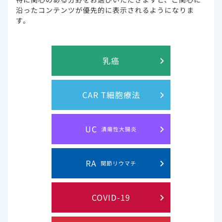
痢24例（2.5％）、悪心22例（2.3％）等でした。（承認時）
沿ったコンテンツが優先的に表示されるようになりま
す。
なお、重大な副作用として、腎不全又は重度の腎機能障害
※
（1％未満）、乳酸アシドーシス（頻度不明）
が報告されて
います。
乳癌
エムトリシタビン又はテノホビル ジソプロキシルフマル酸
塩を含有する製剤の臨床試験、製造販売後調査及び自発報
告等で報告された副作用を示しました。
CAR T細胞療法
本剤は海外データに基づいて承認されています。
UC
潰瘍性大腸炎
副作用発現頻度及び臨床検査値異常一覧
RA
関節リウマチ
COVID-19