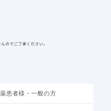
告
資料請求
新規会員登録
ログイン
診療サポート資材
メディカルアフェアーズ
せんのでご了承ください。
薬患者様・一般の方
疾患関連情報