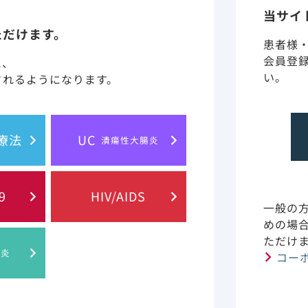
当サイ
ただけます。
患者様
会員登
と、
HIV/HBV共感染について
い。
されるようになります。
胞療法
UC
潰瘍性大腸炎
9
HIV/AIDS
一般の
めの場
ただけ
肝炎
コー