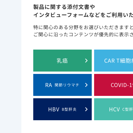
製品に関する添付文書や
インタビューフォームなどをご利用い
特に関心のある分野をお選びいただきます
HIV併存疾患
ご関心に沿ったコンテンツが優先的に表示
乳癌
CAR T細
HIV感染症患者における喫煙、COPD
RA
COVID-1
関節リウマチ
HBV
HCV
B型肝炎
C型