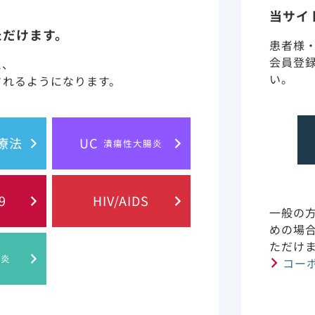
当サイ
ィカルニュースを更新しました。
ただけます。
患者様
/AIDS領域「NEJM Journal Watch HIV/AIDS」の新
会員登
と、
い。
されるようになります。
ィカルニュースを更新しました。
学術情報ページに「第65回 日本リウマチ学会共催セミナ
胞療法
UC
潰瘍性大腸炎
ィカルニュースを更新しました。
9
HIV/AIDS
1年11月 ソバルディ錠400mg 販売中止のご案内
一般の
めの場
/AIDS領域のweb講演会アーカイブ動画を更新しました。
ただけ
肝炎
コー
ィカルニュースを更新しました。
学術情報ページに「第65回日本リウマチ学会記録集」を追