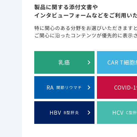
製品に関する添付文書や
メデ
2021年12月23日
その他
インタビューフォームなどをご利用い
HIV
2021年12月15日
特に関心のある分野をお選びいただきます
その他
ご関心に沿ったコンテンツが優先的に表示
メデ
2021年12月9日
その他
最新
2021年12月1日
ジセレカ（RA）
乳癌
CAR T細
メデ
2021年11月25日
その他
RA
COVID-1
関節リウマチ
202
2021年11月18日
その他
HIV
2021年11月17日
その他
HBV
HCV
B型肝炎
C型
メデ
2021年11月11日
その他
最新
2021年11月5日
ジセレカ（RA）