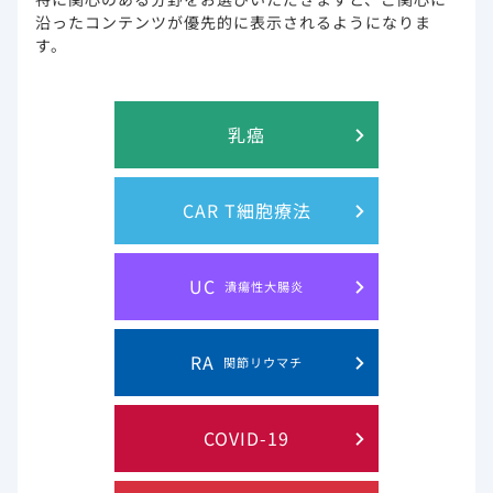
このウェブサイト上に含まれる情報は、医師または薬剤師による指導に
沿ったコンテンツが優先的に表示されるようになりま
代わるものではございません。
す。
プライバシー・ステイトメン
ご利用規約
乳癌
ト
お問い合わせ
サイトマップ
CAR T細胞療法
Gilead and the Gilead logo are trademarks of Gilead Sciences, Inc.
UC
潰瘍性大腸炎
© 2019 Gilead. All rights reserved.
RA
関節リウマチ
COVID-19