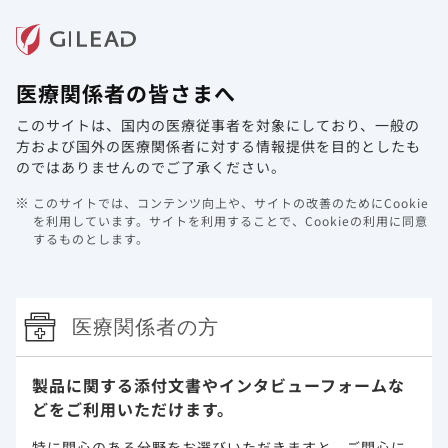
メニュー
医療関係者の皆さまへ
ホーム
製品情報
動画ライブラリ
Web講演会
このサイトは、国内の医療従事者を対象にしており、
一般の
メディカルニュースを更新しました。
方および国外の医療関係者に対する情報提供を目的としたも
のではありませんのでご了承ください。
2021年6月10日
その他
このサイトでは、コンテンツ向上や、サイトの改善のためにCookie
肝疾患領域のメディカルニュースを更新しました。
を利用しています。
サイトを利用することで、Cookieの利用に同意
するものとします。
是非、ご高覧ください。
Hepatitisに関する情報について
医療関係者の方
製品に関する添付文書や
インタビューフォームな
どをご利用いただけます。
特に関心のある分野をお選びいただきますと、
ご関心に