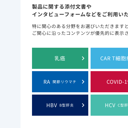
Hepatitisに関する情報について
製品に関する添付文書や
インタビューフォームなどをご利用い
特に関心のある分野をお選びいただきます
ご関心に沿ったコンテンツが優先的に表示
乳癌
CAR T細
このウェブサイト上
RA
COVID-1
関節リウマチ
Gilead and the Gilead logo are trademarks
HBV
HCV
B型肝炎
C型