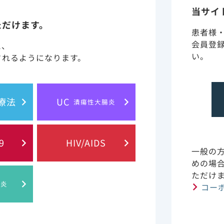
当サイ
ただけます。
患者様
会員登
と、
い。
されるようになります。
胞療法
UC
潰瘍性大腸炎
に含まれる情報は、医師または薬剤師による指導に代わるも
9
HIV/AIDS
一般の
めの場
 of Gilead Sciences, Inc.
プライバシー・ステイトメント
ご利
ただけ
肝炎
コー
© 2019 Gilead. All rights reserved.