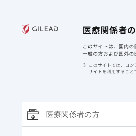
ギリアド・サイエンシズの
医療関
医療関係者
領域情報
製品情報
このサイトは、国内の
TOP
最新情報
2021年
メディカルニュースを更
一般の方および国外の
メディカルニュースを
このサイトでは、コンテ
サイトを利用することで
2021年12月23日
その他
医療関係者の方
肝疾患領域のメディカルニュースを更新しました
是非、ご高覧ください。