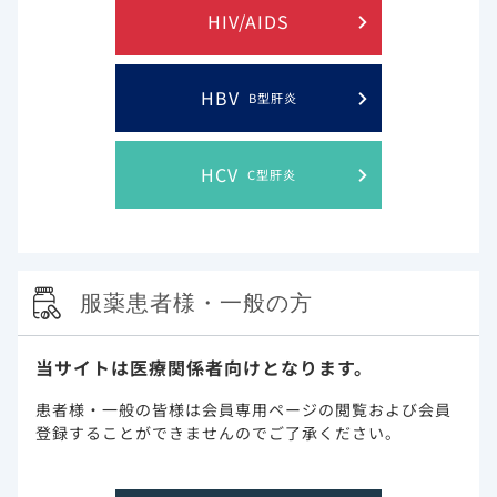
HIV/AIDS
2022年12月5日
HIV/AIDS
HIV/AIDS領域「NEJM Journal Watch HIV/AIDS」の新し
い記事を掲載致しました。
HBV
B型肝炎
2022年12月5日
その他
【更新】薬機法改正に基づく添付文書の電子化・同梱廃止
HCV
C型肝炎
に関するご案内
2022年12月5日
ジセレカ（RA）
最新学術情報ページに学術論文を追加いたしました。
服薬患者様・一般の方
1
2
3
4
9
当サイトは医療関係者向けとなります。
患者様・一般の皆様は会員専用ページの閲覧および会員
登録することができませんのでご了承ください。