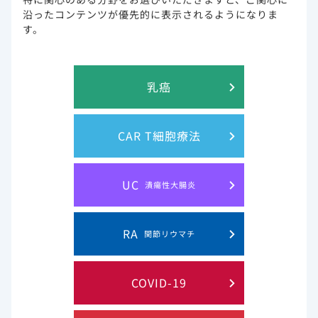
メディカルニュースを更新しました。
沿ったコンテンツが優先的に表示されるようになりま
す。
2022年12月15日
ジセレカ（RA）
最新学術情報ページの解説動画（ジセレカ解説動画）を更
新しました。
乳癌
2022年12月9日
ジセレカ（RA）
最新学術情報ページの学会共催セミナー・講演会・座談会
CAR T細胞療法
記録集を更新しました。
2022年12月8日
その他
UC
潰瘍性大腸炎
メディカルニュースを更新しました。
2022年12月7日
ジセレカ（RA）
RA
関節リウマチ
最新学術情報ページの解説動画（ジセレカ解説動画）を更
新しました。
COVID-19
2022年12月7日
ジセレカ（RA）
最新学術情報ページに学術論文を追加いたしました。