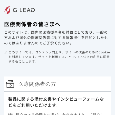
メニュー
医療関係者の皆さまへ
ホーム
製品情報
動画ライブラリ
Web講演会
このサイトは、国内の医療従事者を対象にしており、
一般の
最新情報
方および国外の医療関係者に対する情報提供を目的としたも
のではありませんのでご了承ください。
アーカイブ
カテゴリで絞り込む
このサイトでは、コンテンツ向上や、サイトの改善のためにCookie
を利用しています。
サイトを利用することで、Cookieの利用に同意
するものとします。
検索する
医療関係者の方
2022年12月23日
ジセレカ（RA）
最新学術情報ページの解説動画（ジセレカ解説動画）を更
製品に関する添付文書や
インタビューフォームな
新しました。
どをご利用いただけます。
2022年12月22日
その他
特に関心のある分野をお選びいただきますと、
ご関心に