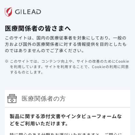
メニュー
医療関係者の皆さまへ
ホーム
製品情報
動画ライブラリ
Web講演会
このサイトは、国内の医療従事者を対象にしており、
一般の
メディカルニュースを更新しました。
方および国外の医療関係者に対する情報提供を目的としたも
のではありませんのでご了承ください。
2022年1月13日
その他
このサイトでは、コンテンツ向上や、サイトの改善のためにCookie
肝疾患領域のメディカルニュースを更新しました。
を利用しています。
サイトを利用することで、Cookieの利用に同意
するものとします。
是非、ご高覧ください。
Hepatitisに関する情報について
医療関係者の方
製品に関する添付文書や
インタビューフォームな
どをご利用いただけます。
特に関心のある分野をお選びいただきますと、
ご関心に