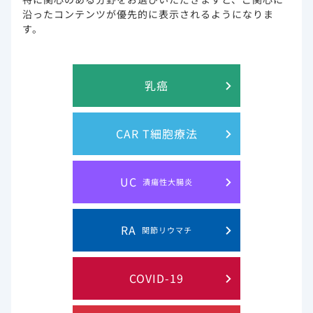
このウェブサイト上に含まれる情報は、医師または薬剤師による指導に
沿ったコンテンツが優先的に表示されるようになりま
代わるものではございません。
す。
プライバシー・ステイトメン
ご利用規約
乳癌
ト
お問い合わせ
サイトマップ
CAR T細胞療法
Gilead and the Gilead logo are trademarks of Gilead Sciences, Inc.
UC
潰瘍性大腸炎
© 2019 Gilead. All rights reserved.
RA
関節リウマチ
COVID-19